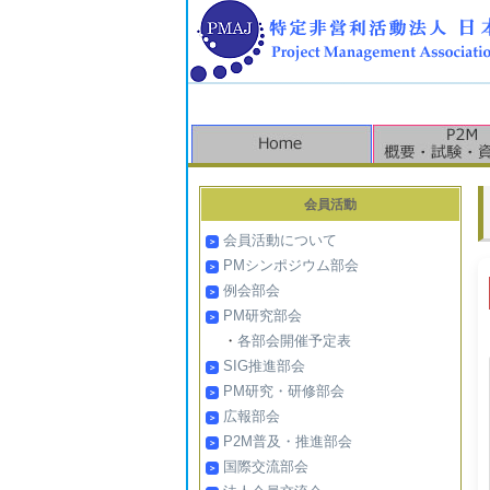
会員活動
会員活動について
PMシンポジウム部会
例会部会
PM研究部会
・
各部会開催予定表
SIG推進部会
PM研究・研修部会
広報部会
P2M普及・推進部会
国際交流部会