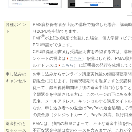
各種ポイン
PMS資格保有者が上記の講座で勉強した場合、講義
ト
り2CPUを申請できます。
®
PMP
が上記の講座で勉強した場合、個人学習（ビデ
PDU申請ができます。
CPU取得証明書又は受講証明書を希望する方は、講
ンケートの提出は
こちら
）を提出した後、PMAJ資
ルアドレスは
こちら
） に証明書の発行を依頼して
申し込みの
お申し込みからオンライン講座実施後の録画視聴期間
キャンセル
額返金に応じます。録画視聴期間を過ぎますと受講料
従って、録画視聴期間終了後の返金申請に応じること
全額返金を申請される方は、このページの下にある本
氏名、メールアドレス、キャンセルする講座タイトル
なお、申し込み者への返金はPayPalの返金処理に
の資金源（クレジットカード、PayPal残高、銀行口
返金拒否と
PMAJは、独自の裁量によって、不正な返金申請を
なるケース
不正な返金申請は次のケースを含みますが、これが全