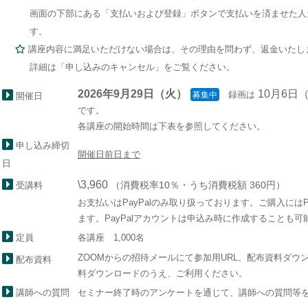
画面の下部にある「支払いおよび登録」ボタンで支払いを済ませた人
す。
講座内容に満足いただけない場合は、その理由を問わず、返金いたし
詳細は「申し込みのキャンセル」をご覧ください。
2026年9月29日（火）
10月6日（
録画は
募集中
開催日
です。
各講座の開始時間は下表を参照してください。
申し込み締切
開催日前日まで
日
\3,960
（消費税率10％・うち消費税額 360円）
受講料
お支払いはPayPalのみ取り扱っております。ご購入にはP
ます。PayPalアカウントは申込み時に作成することも可
各講座 1,000名
定員
ZOOMからの招待メールにて参加用URL、配布資料ダウ
配布資料
料ダウンロードのうえ、ご利用ください。
セミナー終了時のアンケートを通じて、講師への質問等
講師への質問