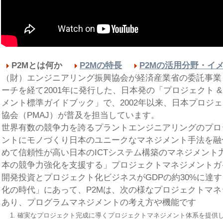
P2Mとは何か
P2Mの特長
P2Mの活用分野・イ
（財）エンジニアリング振興協会が経済産業省の委託事業
ーチを経て2001年に発行した、日本発の「プロジェクト 
メント標準ガイドブック」で、2002年以来、日本プロジ
協会（PMAJ）が普及を担当しています。
世界有数の競争力を誇るプラントエンジニアリングのプロ
ントにモノづくり日本のユニークなマネジメント手法を融
めて信頼性が高い日本のICTシステム構築のマネジメント
本の競争力強化を支援する」プロジェクトマネジメントガ
開発投資とプロジェクト化ビジネスがGDPの約30%に達
化の時代」にあって、P2Mは、次の様なプロジェクトマ
あり、プログラムマネジメントの考え方や機能です
1.
確実なプロジェクト完成に導くプロジェクトマネジメント体系を提供