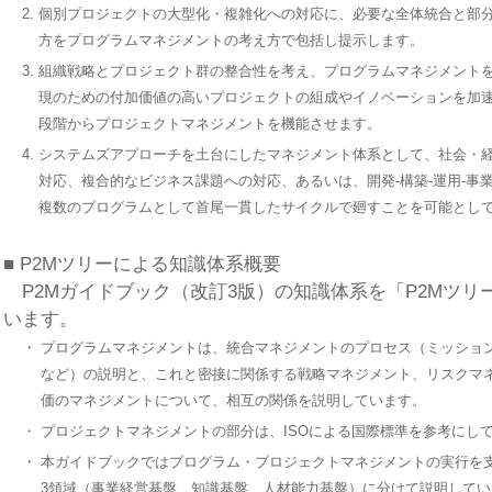
2.
個別プロジェクトの大型化・複雑化への対応に、必要な全体統合と部
方をプログラムマネジメントの考え方で包括し提示します。
3.
組織戦略とプロジェクト群の整合性を考え、プログラムマネジメント
現のための付加価値の高いプロジェクトの組成やイノベーションを加
段階からプロジェクトマネジメントを機能させます。
4.
システムズアプローチを土台にしたマネジメント体系として、社会・
対応、複合的なビジネス課題への対応、あるいは、開発-構築-運用-事
複数のプログラムとして首尾一貫したサイクルで廻すことを可能とし
■ P2Mツリーによる知識体系概要
P2Mガイドブック（改訂3版）の知識体系を「P2Mツリ
います。
・
プログラムマネジメントは、統合マネジメントのプロセス（ミッショ
など）の説明と、これと密接に関係する戦略マネジメント、リスクマ
価のマネジメントについて、相互の関係を説明しています。
・
プロジェクトマネジメントの部分は、ISOによる国際標準を参考にし
・
本ガイドブックではプログラム・プロジェクトマネジメントの実行を
3領域（事業経営基盤、知識基盤、人材能力基盤）に分けて説明してい