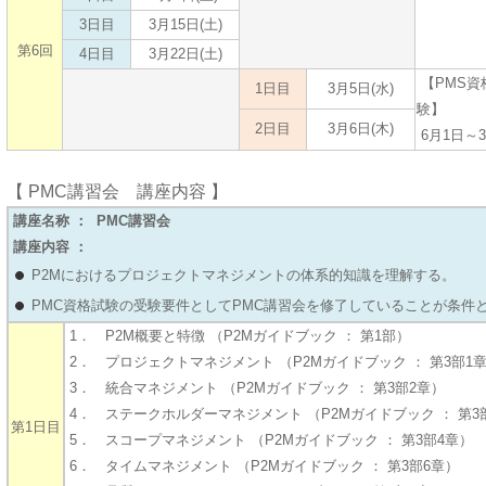
3日目
3月15日(土)
第6回
4日目
3月22日(土)
【PMS資
1日目
3月5日(水)
験】
2日目
3月6日(木)
6月1日～3
【
PMC講習会 講座内容 】
講座名称 ： PMC講習会
講座内容 ：
P2Mにおけるプロジェクトマネジメントの体系的知識を理解する。
PMC資格試験の受験要件としてPMC講習会を修了していることが条件
1． P2M概要と特徴 （P2Mガイドブック ： 第1部）
2． プロジェクトマネジメント （P2Mガイドブック ： 第3部1
3． 統合マネジメント （P2Mガイドブック ： 第3部2章）
4． ステークホルダーマネジメント （P2Mガイドブック ： 第3
第1日目
5． スコープマネジメント （P2Mガイドブック ： 第3部4章）
6． タイムマネジメント （P2Mガイドブック ： 第3部6章）