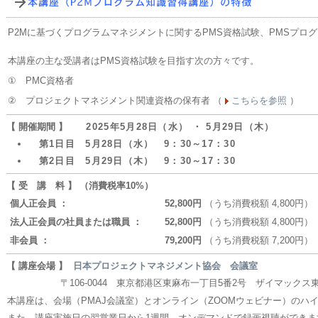
P2Mに基づくプログラムマネジメントに関するPMS資格試験、PMSプロ
本講座の主な受講者はPMS資格試験を目指す次の方々です。
①
PMC資格者
②
プロジェクトマネジメント関連資格の保有者 （
こちらを参照
）
【 開催期間 】
2025年5月28日（水） ・ 5月29日（木）
第1日目 5月28日（水） 9：30～17：30
第2日目 5月29日（木） 9：30～17：30
【 受 講 料 】 （消費税率10%）
個人正会員 ：
52,800円
（うち消費税額 4,800円）
法人正会員の社員または職員 ：
52,800円
（うち消費税額 4,800円）
非会員 ：
79,200円
（うち消費税額 7,200円）
【 講座会場 】
日本プロジェクトマネジメント協会 会議室
〒106-0044 東京都港区東麻布一丁目5番2号 ザイマックス東
本講座は、会場（PMAJ会議室）とオンライン（ZOOMウェビナー）のハ
また、講座実施日の翌営業日から1週間、オンデマンドで録画視聴ができま