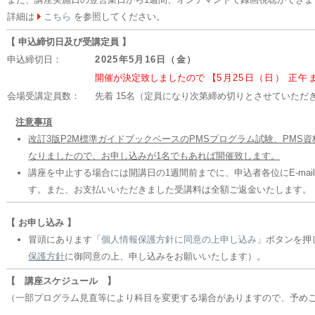
詳細は
こちら
を参照してください。
【 申込締切日及び受講定員 】
申込締切日：
2025年5月16日（金）
開催が決定致しましたので 【
5月25日（日） 正午
会場受講定員数：
先着 15名（定員になり次第締め切りとさせていただ
注意事項
改訂3版P2M標準ガイドブックベースのPMSプログラム試験、PMS資
なりましたので、お申し込みが1名でもあれば開催致します。
講座を中止する場合には開講日の1週間前までに、申込者各位にE-ma
す。また、お支払いいただきました受講料は全額ご返金いたします。
【 お申し込み 】
冒頭にあります「
個人情報保護方針に同意の上申し込み
」ボタンを押
保護方針
に御同意の上、申し込みをお願いいたします）。
【 講座スケジュール 】
（一部プログラム見直等により科目を変更する場合がありますので、予め