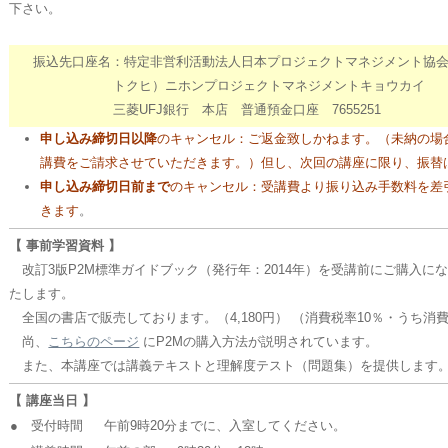
下さい。
振込先口座名：特定非営利活動法人日本プロジェクトマネジメント協
トクヒ）ニホンプロジェクトマネジメントキョウカイ
三菱UFJ銀行 本店 普通預金口座 7655251
申し込み締切日以降
のキャンセル：ご返金致しかねます。（未納の場
講費をご請求させていただきます。）但し、次回の講座に限り、振替
申し込み締切日前まで
のキャンセル：受講費より振り込み手数料を差
きます
。
【 事前学習資料 】
改訂3版P2M標準ガイドブック（発行年：2014年）を受講前にご購入に
たします。
全国の書店で販売しております。（4,180円） （消費税率10％・うち消費税
尚、
こちらのページ
にP2Mの購入方法が説明されています。
また、本講座では講義テキストと理解度テスト（問題集）を提供します
【 講座当日 】
● 受付時間
午前9時20分までに、入室してください。