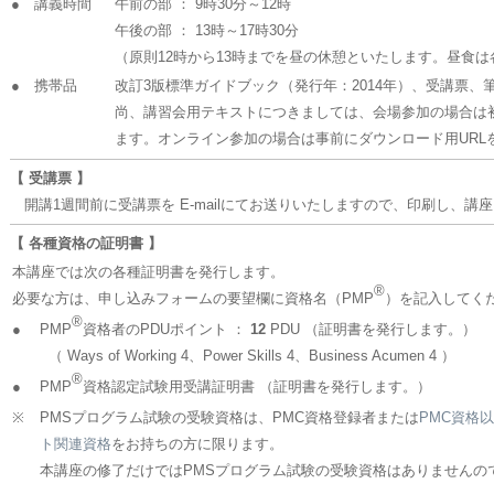
● 講義時間
午前の部 ： 9時30分～12時
午後の部 ： 13時～17時30分
（原則12時から13時までを昼の休憩といたします。昼食
● 携帯品
改訂3版標準ガイドブック（発行年：2014年）、受講票、
尚、講習会用テキストにつきましては、会場参加の場合は
ます。オンライン参加の場合は事前にダウンロード用URL
【 受講票 】
開講1週間前に受講票を E-mailにてお送りいたしますので、印刷し、講
【 各種資格の証明書 】
本講座では次の各種証明書を発行します。
®
必要な方は、申し込みフォームの要望欄に資格名（PMP
）を記入してく
®
●
PMP
資格者のPDUポイント ：
12
PDU （証明書を発行します。）
（ Ways of Working 4、Power Skills 4、Business Acumen 4 ）
®
●
PMP
資格認定試験用受講証明書 （証明書を発行します。）
※
PMSプログラム試験の受験資格は、PMC資格登録者または
PMC資格
ト関連資格
をお持ちの方に限ります。
本講座の修了だけではPMSプログラム試験の受験資格はありませんの