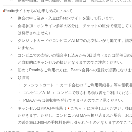
○
動画や画像、音声の撮影、録画、録音は一切禁止とさせていただ
Peatixサイトからのお申し込みについて
○
例会の申し込み・入金はPeatixサイトを通して行います。
○
会場参加・オンライン参加の区分は、チケットの区分で指定してく
は発行されません）
○
クレジットカードやコンビニ／ATMでのお支払いが可能です。請
いません。
○
コンビニでの支払いの場合申し込みから3日以内（または開催日の
と自動的にキャンセルの扱いとなりますのでご注意ください。
○
初めてPeatixをご利用の方は、Peatix会員への登録が必要になり
○
領収書
・
クレジットカード ： カード会社の「ご利用明細書」等を領収
・
コンビニ／ATM ： コンビニで渡される領収書をご利用くださ
・
PMAJからは領収書を発行できませんのでご了承ください。
○
キャンセルはPMAJ事務局（
こちら ）にお申し出ください。後ほど
ただきます。ただし、コンビニ／ATMから振り込まれた場合、およ
の返金額は340円の手数料を差し引かれたものとなりますのでご