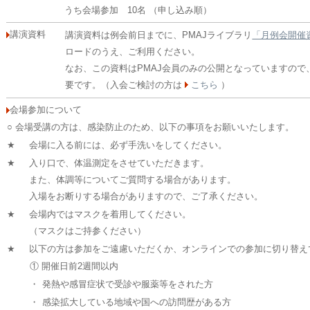
うち会場参加 10名 （申し込み順）
講演資料
講演資料は例会前日までに、PMAJライブラリ
「月例会開催
ロードのうえ、ご利用ください。
なお、この資料はPMAJ会員のみの公開となっていますので
要です。（入会ご検討の方は
こちら
）
会場参加について
○ 会場受講の方は、感染防止のため、以下の事項をお願いいたします。
★
会場に入る前には、必ず手洗いをしてください。
★
入り口で、体温測定をさせていただきます。
また、体調等についてご質問する場合があります。
入場をお断りする場合がありますので、ご了承ください。
★
会場内ではマスクを着用してください。
（マスクはご持参ください）
★
以下の方は参加をご遠慮いただくか、オンラインでの参加に切り替え
① 開催日前2週間以内
・
発熱や感冒症状で受診や服薬等をされた方
・
感染拡大している地域や国への訪問歴がある方