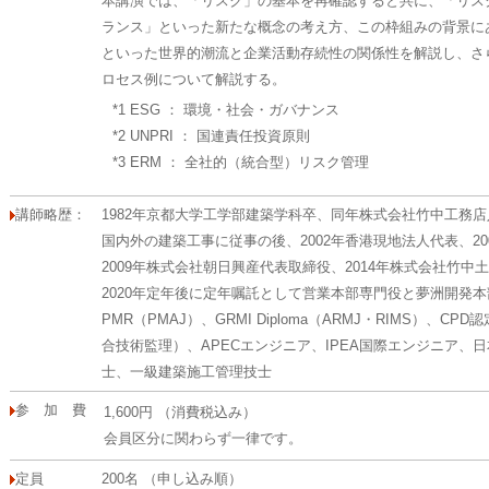
本講演では、「リスク」の基本を再確認すると共に、「リス
ランス」といった新たな概念の考え方、この枠組みの背景にあるSD
といった世界的潮流と企業活動存続性の関係性を解説し、さら
ロセス例について解説する。
*1 ESG ： 環境・社会・ガバナンス
*2 UNPRI ： 国連責任投資原則
*3 ERM ： 全社的（統合型）リスク管理
講師略歴：
1982年京都大学工学部建築学科卒、同年株式会社竹中工務
国内外の建築工事に従事の後、2002年香港現地法人代表、2
2009年株式会社朝日興産代表取締役、2014年株式会社竹
2020年定年後に定年嘱託として営業本部専門役と夢洲開発
PMR（PMAJ）、GRMI Diploma（ARMJ・RIMS）、
合技術監理）、APECエンジニア、IPEA国際エンジニア、
士、一級建築施工管理技士
参 加 費
1,600円 （消費税込み）
会員区分に関わらず一律です。
定員
200名 （申し込み順）