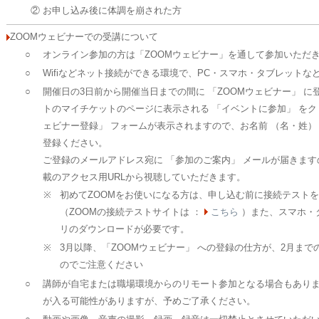
② お申し込み後に体調を崩された方
ZOOMウェビナーでの受講について
○
オンライン参加の方は「ZOOMウェビナー」を通して参加いただ
○
Wifiなどネット接続ができる環境で、PC・スマホ・タブレットな
○
開催日の3日前から開催当日までの間に 「ZOOMウェビナー」 に登
トのマイチケットのページに表示される 「イベントに参加」 をクリ
ェビナー登録」 フォームが表示されますので、お名前 （名・姓）
登録ください。
ご登録のメールアドレス宛に 「参加のご案内」 メールが届きま
載のアクセス用URLから視聴していただきます。
※
初めてZOOMをお使いになる方は、申し込む前に接続テスト
（ZOOMの接続テストサイトは ：
こちら
）また、スマホ・
リのダウンロードが必要です。
※
3月以降、「ZOOMウェビナー」 への登録の仕方が、2月ま
のでご注意ください
○
講師が自宅または職場環境からのリモート参加となる場合もあり
が入る可能性がありますが、予めご了承ください。