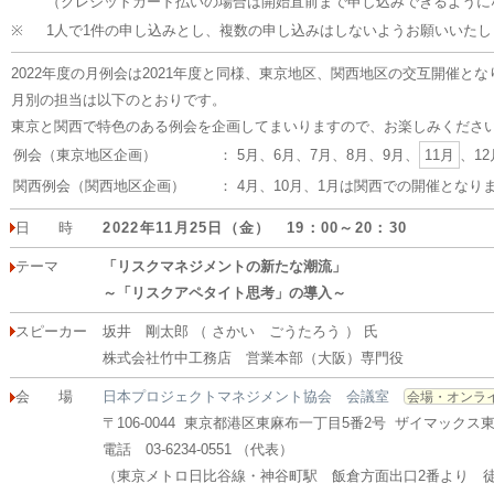
（クレジットカード払いの場合は開始直前まで申し込みできるように
※
1人で1件の申し込みとし、複数の申し込みはしないようお願いいたし
2022年度の月例会は2021年度と同様、東京地区、関西地区の交互開催と
月別の担当は以下のとおりです。
東京と関西で特色のある例会を企画してまいりますので、お楽しみくださ
例会（東京地区企画）
： 5月、6月、7月、8月、9月、
11月
、1
関西例会（関西地区企画）
： 4月、10月、1月は関西での開催となり
日 時
2022年11月25日（金） 19：00～20：30
テーマ
「リスクマネジメントの新たな潮流」
～「リスクアペタイト思考」の導入～
スピーカー
坂井 剛太郎 （ さかい ごうたろう ） 氏
株式会社竹中工務店 営業本部（大阪）専門役
会 場
日本プロジェクトマネジメント協会 会議室
会場・オンラ
〒106-0044 東京都港区東麻布一丁目5番2号 ザイマックス
電話 03-6234-0551 （代表）
（東京メトロ日比谷線・神谷町駅 飯倉方面出口2番より 徒