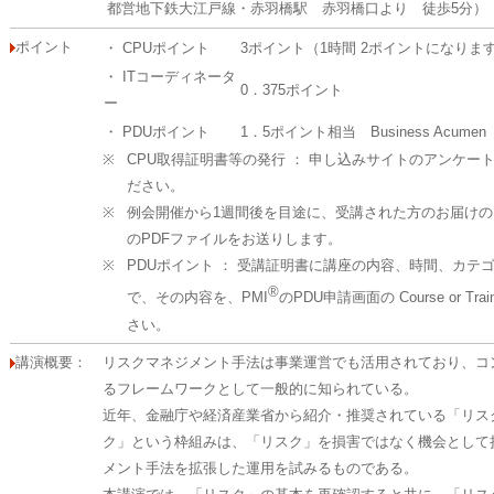
都営地下鉄大江戸線・赤羽橋駅 赤羽橋口より 徒歩5分）
ポイント
・ CPUポイント
3ポイント（1時間 2ポイントになりま
・ ITコーディネータ
0．375ポイント
ー
・ PDUポイント
1．5ポイント相当 Business Acumen （ 
※
CPU取得証明書等の発行 ： 申し込みサイトのアンケー
ださい。
※
例会開催から1週間後を目途に、受講された方のお届け
のPDFファイルをお送りします。
※
PDUポイント ： 受講証明書に講座の内容、時間、カテ
®
で、その内容を、PMI
のPDU申請画面の Course or T
さい。
講演概要：
リスクマネジメント手法は事業運営でも活用されており、コ
るフレームワークとして一般的に知られている。
近年、金融庁や経済産業省から紹介・推奨されている「リス
ク」という枠組みは、「リスク」を損害ではなく機会として
メント手法を拡張した運用を試みるものである。