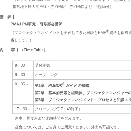
都営地下鉄大江戸線・赤羽橋駅 赤羽橋口より 徒歩5分）
 講 師 】
PMAJ PM研究・研修部会講師
®
（プロジェクトマネジメントを実践してきた経験とPMP
資格を保有
当します。）
 内 容 】（Time Table）
9：00
受付開始
9：30～
オープニング
9：35～
®
第1章
PMBOK
ガイド
の概略
第2章 基本的要素と組織体、プロジェクトマネジャー
第3章 プロジェクトマネジメント・プロセスと知識エ
17：30～
クロージング(17：40終了）
・
途中、昼食および休憩時間を含みます。
・
昼食については、ご自身でご用意ください。外出も可能です。