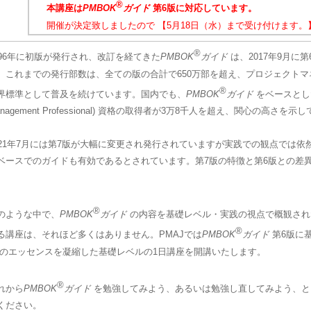
®
本講座は
PMBOK
ガイド
第6版に対応しています。
開催が決定致しましたので 【5月18日（水）まで受け付けます。
®
996年に初版が発行され、改訂を経てきた
PMBOK
ガイド
は、2017年9月に
。これまでの発行部数は、全ての版の合計で650万部を超え、プロジェクト
®
界標準として普及を続けています。国内でも、
PMBOK
ガイド
をベースとし
anagement Professional) 資格の取得者が3万8千人を超え、関心の高さを示
021年7月には第7版が大幅に変更され発行されていますが実践での観点では依
ベースでのガイドも有効であるとされています。第7版の特徴と第6版との差
。
®
のような中で、
PMBOK
ガイド
の内容を基礎レベル・実践の視点で概観され
®
る講座は、それほど多くはありません。PMAJでは
PMBOK
ガイド
第6版に
のエッセンスを凝縮した基礎レベルの1日講座を開講いたします。
®
れから
PMBOK
ガイド
を勉強してみよう、あるいは勉強し直してみよう、と
ください。