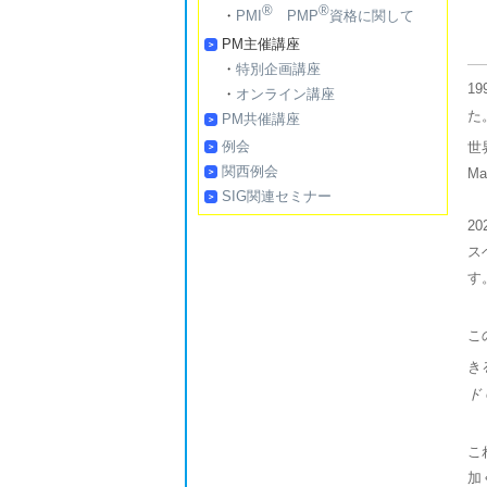
®
®
・
PMI
PMP
資格に関して
PM主催講座
・
特別企画講座
1
・
オンライン講座
た
PM共催講座
例会
世
関西例会
M
SIG関連セミナー
2
ス
す
こ
き
ド
こ
加