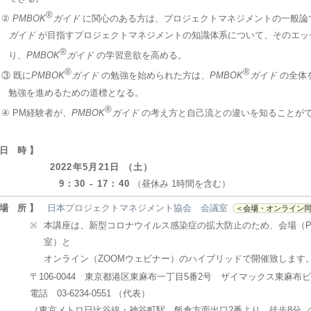
®
②
PMBOK
ガイド
に関心のある方は、プロジェクトマネジメントの一般論
ガイド
が目指すプロジェクトマネジメントの知識体系について、そのエッ
®
り、
PMBOK
ガイド
の学習意欲を高める。
®
®
③ 既に
PMBOK
ガイド
の勉強を始められた方は、
PMBOK
ガイド
の全体
勉強を進めるための道標となる。
®
④ PM経験者が、
PMBOK
ガイド
の考え方と自己流との違いを知ることが
 日 時 】
2022年5月21日 （土）
9：30 - 17：40
（昼休み 1時間を含む）
 場 所 】
日本プロジェクトマネジメント協会 会議室
＜会場・オンライン
※
本講座は、新型コロナウイルス感染症の拡大防止のため、会場（P
室）と
オンライン（ZOOMウェビナー）のハイブリッドで開催致します
〒106-0044 東京都港区東麻布一丁目5番2号 ザイマックス東麻布ビ
電話 03-6234-0551 （代表）
（東京メトロ日比谷線・神谷町駅 飯倉方面出口2番より 徒歩8分 