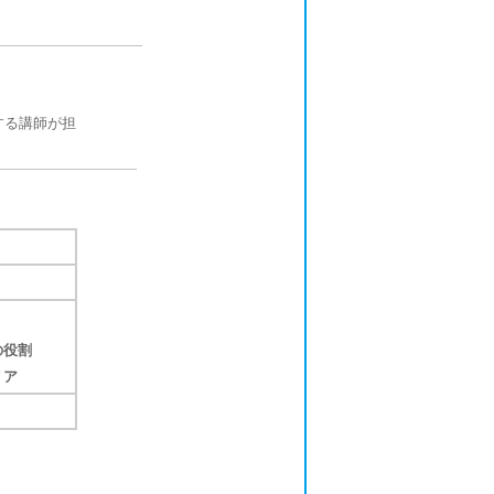
する講師が担
の役割
リア