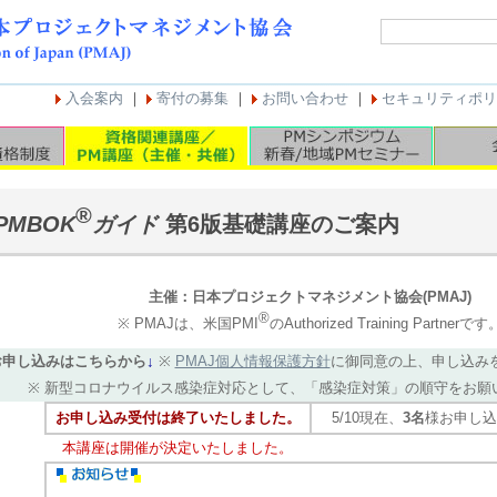
入会案内
｜
寄付の募集
｜
お問い合わせ
｜
セキュリティポリ
®
PMBOK
ガイド
第6版基礎講座のご案内
主催：日本プロジェクトマネジメント協会(PMAJ)
®
※ PMAJは、米国PMI
のAuthorized Training Partnerです
お申し込みはこちらから
↓
※
PMAJ個人情報保護方針
に御同意の上、申し込み
※ 新型コロナウイルス感染症対応として、「感染症対策」の順守をお願
お申し込み受付は終了いたしました。
5/10現在、
3名
様お申し込
本講座は開催が決定いたしました。