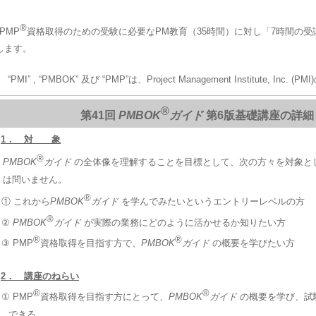
®
 PMP
資格取得のための受験に必要なPM教育（35時間）に対し「7時間の
します。
“PMI” , “PMBOK” 及び “PMP”は、Project Management Institute, Inc.
®
第41回
PMBOK
ガイド
第6版基礎講座の詳細
1． 対 象
®
PMBOK
ガイド
の全体像を理解することを目標として、次の方々を対象と
は問いません。
®
① これから
PMBOK
ガイド
を学んでみたいというエントリーレベルの方
®
②
PMBOK
ガイド
が実際の業務にどのように活かせるか知りたい方
®
®
③ PMP
資格取得を目指す方で、
PMBOK
ガイド
の概要を学びたい方
2． 講座のねらい
®
®
① PMP
資格取得を目指す方にとって、
PMBOK
ガイド
の概要を学び、試
できる。