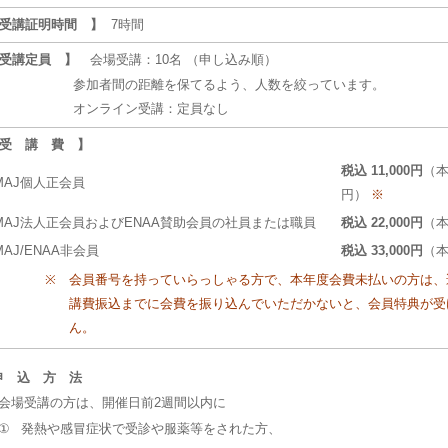
 受講証明時間 】
7時間
 受講定員 】
会場受講：10名 （申し込み順）
参加者間の距離を保てるよう、人数を絞っています。
オンライン受講：定員なし
 受 講 費 】
税込 11,000円
（本
MAJ個人正会員
円）
※
MAJ法人正会員およびENAA賛助会員の社員または職員
税込 22,000円
（本
MAJ/ENAA非会員
税込 33,000円
（本
※
会員番号を持っていらっしゃる方で、本年度会費未払いの方は、
講費振込までに会費を振り込んでいただかないと、会員特典が受
ん。
申 込 方 法
会場受講の方は、開催日前2週間以内に
①
発熱や感冒症状で受診や服薬等をされた方、