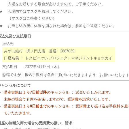
入場をお断りする場合がありますので、ご了承ください。
★
会場内ではマスクを着用してください。
（マスクはご持参ください）
★
お申し込み後に体調を崩された場合は、参加をご遠慮ください。
振込先及び支払期日
・
振込先
みずほ銀行 虎ノ門支店 普通 2887035
口座名義 ： トクヒ)ニホンプロジェクトマネジメントキョウカイ
・
支払期日 2022年5月12日（木）
・
恐縮ですが、振込手数料は各自ご負担いただきますよう、お願いいたしま
キャンセルについて
講座実施日より
7日前以降
のキャンセル ： 返金いたしかねます。
未納の場合でも席を確保しますので、受講費を請求いたします。
講座実施日より
8日前まで
のキャンセル ： 受講費より振り込み手数料を
ていただきます。
講座の無断欠席の場合の受講費の扱い、請求