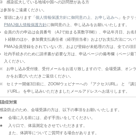
②
感染拡大している地域や国への訪問歴がある方
は参加をご遠慮ください。
冒頭にあります「
個人情報保護方針に御同意の上、お申し込みへ
」をクリ
PMAJ個人情報保護方針
に御同意の上、申し込みをお願いいたします。
会員の方の申込は会員番号 （AJで始まる英数字8桁）、申込年月日、お
ト経験のほか、参加費支払責任者（経理担当者）およびお支払方法につい
PMAJ会員登録をされていない方、および登録が未処理の方は、全ての項
社内手続きのために請求書が必要な方は、申込ページの備考欄（ページ最
入ください。
※
お申し込み受付後、受付メールをお送り致しますので、会場受講、オン
かをお選びいただきご返信ください。
※
セミナー開催3日前に、ZOOMウェビナーへの 『アクセスURL』 と 『
ドURL』 を申し込みいただきましたメールアドレスへお送りします。
感染症対策
感染防止のため、会場受講の方は、以下の事項をお願いいたします。
★
会場に入る前には、必ず手洗いをしてください。
★
入り口で、体温測定をさせていただきます。
また、体調等についてご質問する場合があります。