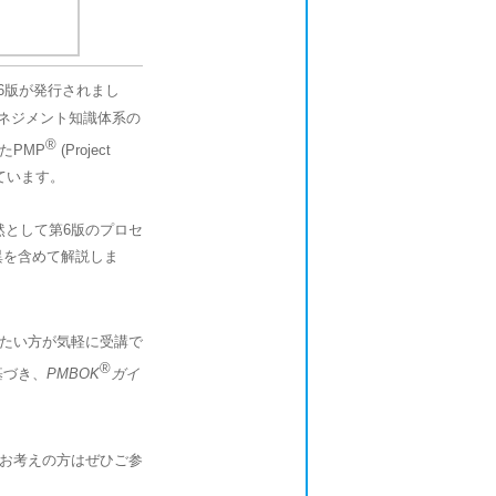
】
第6版が発行されまし
マネジメント知識体系の
®
たPMP
(Project
しています。
然として第6版のプロセ
異を含めて解説しま
たい方が気軽に受講で
®
基づき、
PMBOK
ガイ
お考えの方はぜひご参