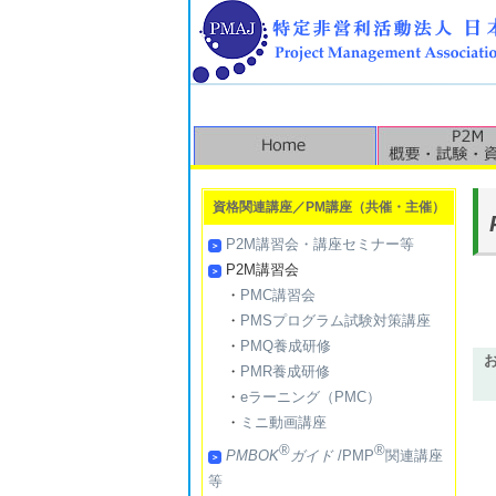
資格関連講座／PM講座（共催・主催）
P2M講習会・講座セミナー等
P2M講習会
・
PMC講習会
・
PMSプログラム試験対策講座
・
PMQ養成研修
・
PMR養成研修
・
eラーニング（PMC）
・
ミニ動画講座
®
®
PMBOK
ガイド
/PMP
関連講座
等