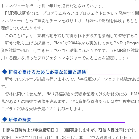
トマネジャー育成には長い年月が必要だとされています。
PMR養成研修では、プログラムあるいはプロジェクトにおいて発生する問
マネジャーにとって重要なテーマを取り上げ、解決への過程を体験するとと
理解していただきます。
このことにより、業務活動を通して得られる実践力を凝縮して習得するこ
研修で取り上げる課題は、PMAJが2004年から実施してきたPMR（Program Mana
資格試験で積み上げてきたノウハウが結集されたものです。（PMR資格試験
用する能力を持ったプロジェクトマネジャーであることを認定します）
研修ではグループ討議も行いますので、3年程度のプロジェクト経験があ
す。
資格は問いませんが、PMR資格試験を受験希望者向けの研修のため、PM
見があるとの前提で研修を進めます。PMS資格取得者あるいは本年度中にP
ログラム試験を受験予定の方にお勧めします。
【 開催日時および申込締切日 】 3回実施しますが、研修内容は同じです。
第1回 2022年7月11日（月） 9：30～17：30 （申込締切日：7月4日（月