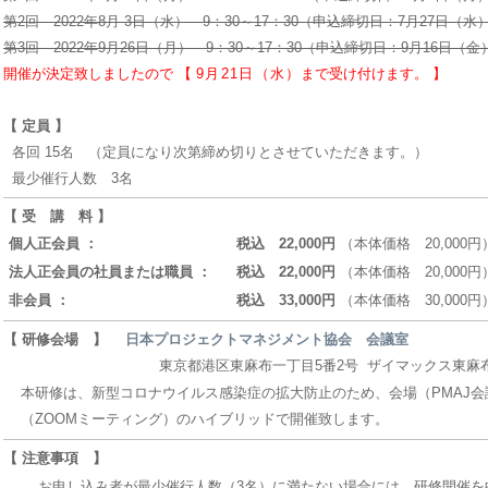
第2回 2022年8月 3日（水） 9：30～17：30（申込締切日：7月27日（水
第3回 2022年9月26日（月） 9：30～17：30（申込締切日：9月16日（金
開催が決定致しましたので 【
9月21日（水）
まで受け付けます。 】
【 定員 】
各回 15名 （定員になり次第締め切りとさせていただきます。）
最少催行人数 3名
【 受 講 料 】
個人正会員 ：
税込 22,000円
（本体価格 20,000円
法人正会員の社員または職員 ：
税込 22,000円
（本体価格 20,000円
非会員 ：
税込 33,000円
（本体価格 30,000円
【 研修会場 】
日本プロジェクトマネジメント協会 会議室
東京都港区東麻布一丁目5番2号 ザイマックス東麻布
本研修は、新型コロナウイルス感染症の拡大防止のため、会場（PMAJ
（ZOOMミーティング）のハイブリッドで開催致します。
【 注意事項 】
お申し込み者が最少催行人数（3名）に満たない場合には、研修開催を