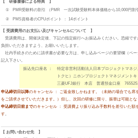
【 研修履修による特典 】
①
PMR受験料の割引 （PMR 一次試験受験料本体価格から10,000円
②
PMS資格者のCPUポイント ： 14ポイント
【 受講費用のお支払い及びキャンセルについて 】
受講費用は、開催決定後、下記の指定銀行へお振込みください。恐縮です
負担いただきますよう、お願いいたします。
社内手続きのために請求書が必要な方は、申し込みページの要望欄（ペー
記入下さい。
振込先口座名 ：
特定非営利活動法人日本プロジェクトマネジ
トクヒ）ニホンプロジェクトマネジメントキ
三菱UFJ銀行 本店 普通預金口座 765525
申込締切日以降
のキャンセル ： ご返金致しかねます。（未納の場合でも席
をご請求させていただきます。）但し、次回の研修に限り、振替は可能とな
申込締切日前まで
のキャンセル ： 受講費より振り込み手数料を差引いた額
す
。
【 お問い合わせ先 】