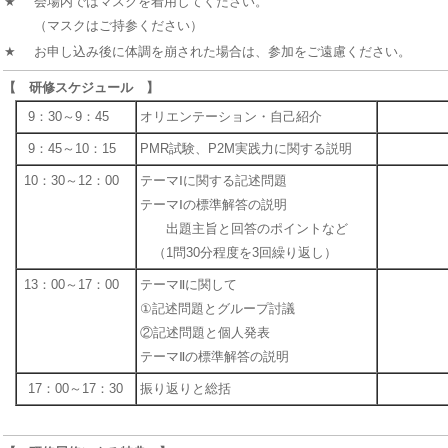
★
会場内ではマスクを着用してください。
（マスクはご持参ください）
★
お申し込み後に体調を崩された場合は、参加をご遠慮ください。
【 研修スケジュール 】
9：30～9：45
オリエンテーション・自己紹介
9：45～10：15
PMR試験、P2M実践力に関する説明
10：30～12：00
テーマⅠに関する記述問題
テーマⅠの標準解答の説明
出題主旨と回答のポイントなど
（1問30分程度を3回繰り返し）
13：00～17：00
テーマⅡに関して
①記述問題とグループ討議
②記述問題と個人発表
テーマⅡの標準解答の説明
17：00～17：30
振り返りと総括