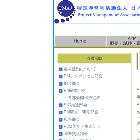
会員活動
会員活動について
PMシンポジウム部会
例会部会
PM研究部会
・
各部会開催予定表
SIG推進部会
PM研究・研修部会
広報部会
P2M普及・推進部会
国際交流部会