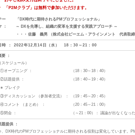
☆
「P2Mクラブ」は無料で参加いただけます。
テー
「DX時代に期待されるPMプロフェッショナル」
マ ：
～ DXを先導し、組織の変革を支援する実践アプローチ ～
・・・
佐藤 義男 （株式会社ピーエム・アラインメント 代表取
日時 ： 2022年12月14日（水） 18：30～21：00
概要 ：
（スケジュール）
①オープニング ：
（18：30～18：40）
②話題提供 ：
（18：40～19：40）
∗ ブレイク
③ディスカッション （参加者交流） ：
（19：45～20：45）
④コメント （まとめ） ：
（20：45～21：00）
⑤閉会 ：
（～21：00）： 議論が出なくなっ
話題提供 ：
今、DX時代のPMプロフェッショナルに期待される役割は変化しています。P