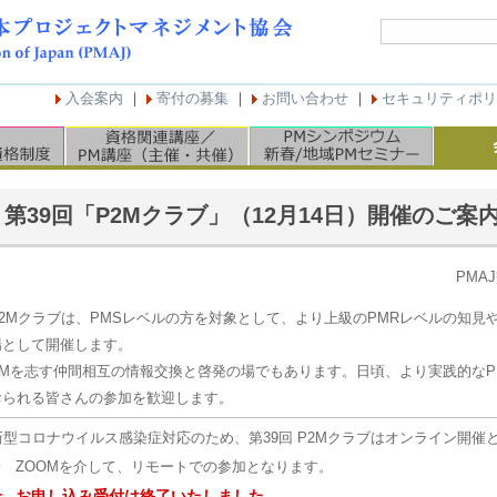
入会案内
｜
寄付の募集
｜
お問い合わせ
｜
セキュリティポリ
第39回「P2Mクラブ」（12月14日）開催のご案
PMA
P2Mクラブは、PMSレベルの方を対象として、より上級のPMRレベルの知見
場として開催します。
PMを志す仲間相互の情報交換と啓発の場でもあります。日頃、より実践的なP
おられる皆さんの参加を歓迎します。
新型コロナウイルス感染症対応のため、第39回 P2Mクラブはオンライン開催
☆
ZOOMを介して、リモートでの参加となります。
☆
お申し込み受付は終了いたしました。