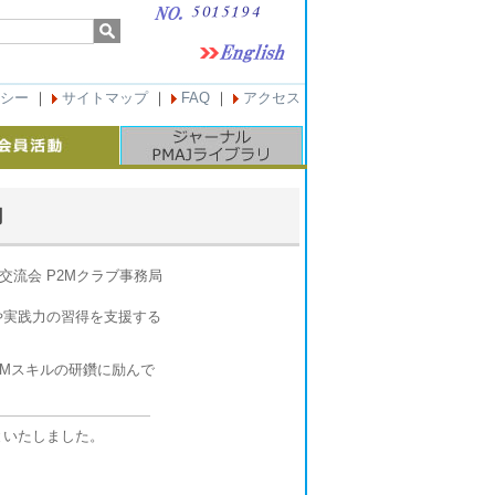
シー
｜
サイトマップ
｜
FAQ
｜
アクセス
内
J交流会 P2Mクラブ事務局
や実践力の習得を支援する
Mスキルの研鑽に励んで
といたしました。