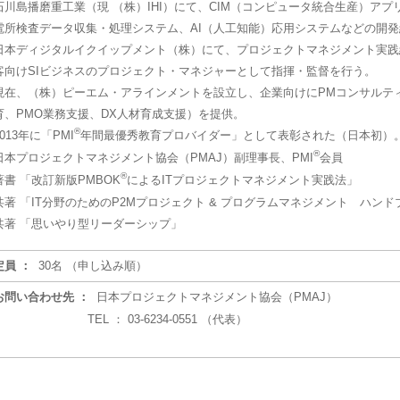
石川島播磨重工業（現 （株）IHI）にて、CIM（コンピュータ統合生産）ア
電所検査データ収集・処理システム、AI（人工知能）応用システムなどの開発
日本ディジタルイクイップメント（株）にて、プロジェクトマネジメント実践
客向けSIビジネスのプロジェクト・マネジャーとして指揮・監督を行う。
現在、（株）ピーエム・アラインメントを設立し、企業向けにPMコンサルテ
育、PMO業務支援、DX人材育成支援）を提供。
®
2013年に「PMI
年間最優秀教育プロバイダー」として表彰された（日本初）
®
日本プロジェクトマネジメント協会（PMAJ）副理事長、PMI
会員
®
著書 「改訂新版PMBOK
によるITプロジェクトマネジメント実践法」
共著 「IT分野のためのP2Mプロジェクト & プログラムマネジメント ハンド
共著 「思いやり型リーダーシップ」
定員 ：
30名 （申し込み順）
お問い合わせ先 ：
日本プロジェクトマネジメント協会（PMAJ）
TEL ： 03-6234-0551 （代表）