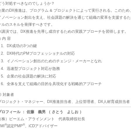
どう対処すべきなのでしょうか？
企業のDX推進は、プログラム & プロジェクトによって実行される。このため
イノベーション創出を支え、社会課題の解決を通じて組織の変革を支援するた
ナルのスキルを発揮すべきです。
本講演では、DX推進を先導し成功するための実践アプローチを習得します。
◎ 内 容
DX成功の3つの鍵
DX時代のPMプロフェッショナルの対応
イノベーション創出のためのチェンジ・メーカーとなれ
迅速型プロジェクト対応が急務
企業の社会課題の解決に対応
全体を支えて組織の目的を具現化する戦略的アプローチ
◎ 対象者
プロジェクト・マネジャー、DX推進担当者、上位管理者、DX人材育成担当者
プロフィール ： 佐藤 義男 （ さとう よしお ）
（株）ピーエム・アラインメント 代表取締役社長
®
®
MI
認定PMP
、iCDアドバイザー