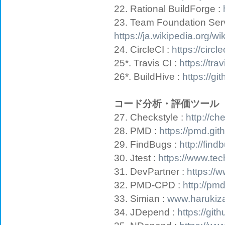
22. Rational BuildForge :
23. Team Foundation Serv
https://ja.wikipedia.org/
24. CircleCI :
https://circl
25*. Travis CI :
https://trav
26*. BuildHive :
https://gi
コード分析・評価ツール
27. Checkstyle :
http://ch
28. PMD :
https://pmd.git
29. FindBugs :
http://fin
30. Jtest :
https://www.tec
31. DevPartner :
https://
32. PMD-CPD :
http://pm
33. Simian :
www.harukiz
34. JDepend :
https://gi