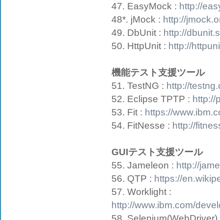
47. EasyMock :
http://ea
48*. jMock :
http://jmock.o
49. DbUnit :
http://dbunit
50. HttpUnit :
http://httpun
機能テスト支援ツール
51. TestNG :
http://testng
52. Eclipse TPTP :
http://
53. Fit :
https://www.ibm.c
54. FitNesse :
http://fitne
GUIテスト支援ツール
55. Jameleon :
http://jam
56. QTP :
https://en.wiki
57. Worklight :
http://www.ibm.com/devel
58. Selenium(WebDriver)