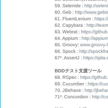
59. Selenide :
http://selen
60. Geb :
http://www.gebi
61. FluentLenium :
https:
62. Capybara :
http://tea
63. Webrat :
https://gith
64. Appium :
http://appium
65. Groovy:
www.groovy-l
66. Spock :
http://spockf
67*. AssertJ :
https://qii
BDDテスト支援ツール
68. RSpec :
https://githu
69. Cucumber :
https://c
70. JBehave :
http://jbeh
71*. Concordion :
http://