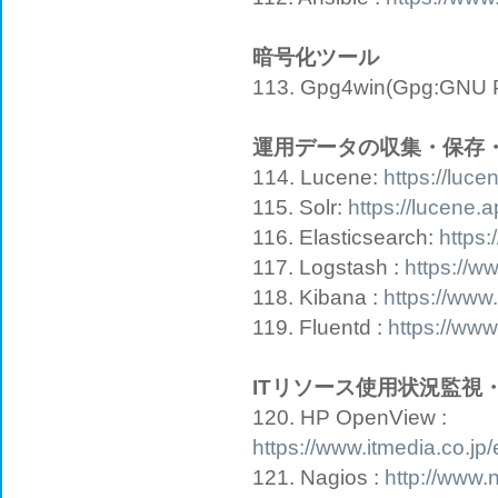
暗号化ツール
113. Gpg4win(Gpg:GNU P
運用データの収集・保存
114. Lucene:
https://luc
115. Solr:
https://lucene.
116. Elasticsearch:
https:
117. Logstash :
https://w
118. Kibana :
https://www
119. Fluentd :
https://www
ITリソース使用状況監視
120. HP OpenView :
https://www.itmedia.co.jp
121. Nagios :
http://www.