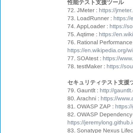
性能テスト支援ツール
72. JMeter :
https://jmete
73. LoadRunner :
https:/
74. AppLoader :
https://s
75. Aqtime :
https://en.wi
76. Rational Performance 
https://en.wikipedia.org/
77. SOAtest :
https://www
78. testMaker :
https://so
セキュリティテスト支援
79. Gauntlt :
http://gauntlt
80. Arachni :
https://www
81. OWASP ZAP :
https:
82. OWASP Dependency-
https://jeremylong.githu
83. Sonatype Nexus Lifec