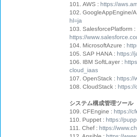
101. AWS :
https://aws.a
102. GoogleAppEngine/A
hl=ja
103. SalesforcePlatform :
https://www.salesforce.co
104. MicrosoftAzure :
http
105. SAP HANA :
https:/
106. IBM SoftLayer :
http
cloud_iaas
107. OpenStack :
https:/
108. CloudStack :
https:/
システム構成管理ツール
109. CFEngine :
https://
110. Puppet :
https://pup
111. Chef :
https://www.ch
112. Ansible :
https://www