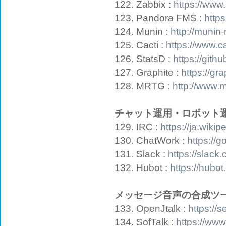
122. Zabbix :
https://www
123. Pandora FMS :
http
124. Munin :
http://munin
125. Cacti :
https://www.ca
126. StatsD :
https://gith
127. Graphite :
https://gr
128. MRTG :
http://www.m
チャット運用・ロボット
129. IRC :
https://ja.wiki
130. ChatWork :
https://
131. Slack :
https://slack
132. Hubot :
https://hubot
メッセージ音声の合成ツ
133. OpenJtalk :
https://s
134. SofTalk :
https://www3