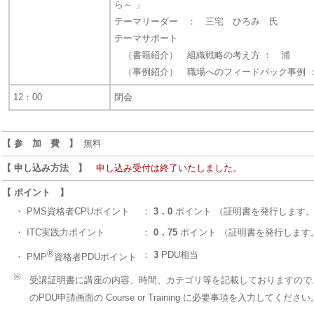
ら～ 」
テーマリーダー ： 三宅 ひろみ 氏
テーマサポート
（書籍紹介） 組織戦略の考え方 ： 浦
（事例紹介） 職場へのフィードバック事例 
12：00
閉会
【 参 加 費 】
無料
【 申し込み方法 】
申し込み受付は終了いたしました。
【 ポイント 】
・ PMS資格者CPUポイント
：
3．0
ポイント （証明書を発行します
・ ITC実践力ポイント
：
0．75
ポイント （証明書を発行します。
®
：
3
PDU相当
・ PMP
資格者PDUポイント
※
受講証明書に講座の内容、時間、カテゴリ等を記載しておりますので、
のPDU申請画面の Course or Training に必要事項を入力してください