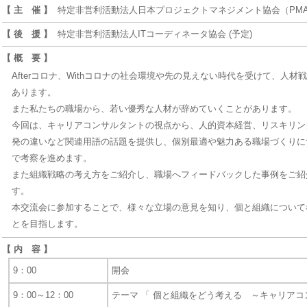
【 主 催 】
特定非営利活動法人日本プロジェクトマネジメント協会（PMA
【 後 援 】
特定非営利活動法人ITコーディネータ協会 (予定)
【 概 要 】
Afterコロナ、Withコロナの社会環境や先の見えない時代を受けて、人
あります。
また私たちの職場から、若い優秀な人材が辞めていくことがあります。
今回は、キャリアコンサルタントの視点から、人的資本経営、リスキリン
発の違いなど関連用語の話題を提供し、個別最適や魅力ある職場づくりに
で考察を進めます。
また組織戦略の考え方をご紹介し、職場へフィードバックした事例をご紹
す。
本交流会に参加することで、様々な立場の意見を知り、個と組織について
とを目指します。
【 内 容 】
9：00
開会
9：00～12：00
テーマ 「 個と組織をどう考える ～キャリア