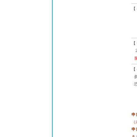
【
【
【
参
恐
申
（
申
き