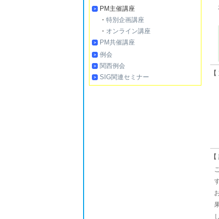
PM主催講座
・
特別企画講座
・
オンライン講座
PM共催講座
例会
関西例会
【
SIG関連セミナー
【