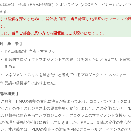
本講座は、会場（PMAJ会議室）とオンライン（ZOOMウェビナー）のハイ
ます。
より理解を深めるために、開催後1週間、当日録画した講座のオンデマンド
す。
また、当日ご都合の悪い方でも開催後にご視聴いただけます。
 対 象 者 】
・
PMO組織の担当者・マネジャー
・
組織的プロジェクトマネジメント力の底上げを図りたいと考えている経営
担当者
・
マネジメントスキルを磨きたいと考えているプロジェクト・マネジャー、
※ 受講の前提条件はありません。
 講座概要 】
ここ数年、PMOの役割の変化に注目が集まっており、コロナパンデミックによ
することの多くのビジネス上の優先事項が変化しました。この変化により、P
および報告に焦点を当てたプロジェクト、プログラムのマネジメント支援から
果の管理と優先順位付けに移行していきました。PMOは、組織の変化の中心
した。本講義では、PMOの変化への対応をPMOグローバルアライアンスのア