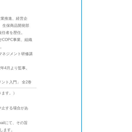
営業推進、経営企
、生保商品開発部
責任者を歴任。
けCOPC事業、組織
る。
スマネジメント研修講
22年4月より監事。
ント入門」 全2巻
きます。）
中止する場合があ
ilにて、その旨
します。