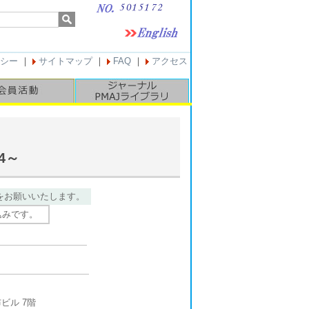
シー
｜
サイトマップ
｜
FAQ
｜
アクセス
4～
をお願いいたします。
込みです。
ビル 7階