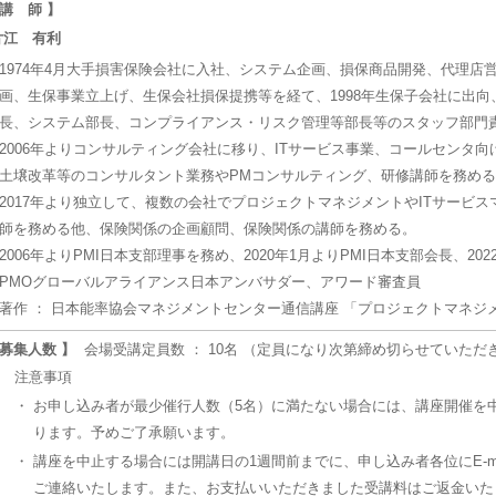
 講 師 】
片江 有利
1974年4月大手損害保険会社に入社、システム企画、損保商品開発、代理店
画、生保事業立上げ、生保会社損保提携等を経て、1998年生保子会社に出向
長、システム部長、コンプライアンス・リスク管理等部長等のスタッフ部門
2006年よりコンサルティング会社に移り、ITサービス事業、コールセンタ向
土壌改革等のコンサルタント業務やPMコンサルティング、研修講師を務め
2017年より独立して、複数の会社でプロジェクトマネジメントやITサービ
師を務める他、保険関係の企画顧問、保険関係の講師を務める。
2006年よりPMI日本支部理事を務め、2020年1月よりPMI日本支部会長、20
PMOグローバルアライアンス日本アンバサダー、アワード審査員
著作 ： 日本能率協会マネジメントセンター通信講座 「プロジェクトマネジメ
 募集人数 】
会場受講定員数 ： 10名 （定員になり次第締め切らせていただ
注意事項
・
お申し込み者が最少催行人数（5名）に満たない場合には、講座開催を
ります。予めご了承願います。
・
講座を中止する場合には開講日の1週間前までに、申し込み者各位にE-ma
ご連絡いたします。また、お支払いいただきました受講料はご返金いた