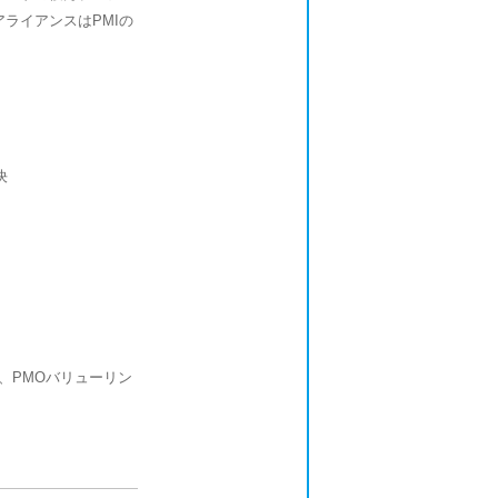
ライアンスはPMIの
決
om）、PMOバリューリン