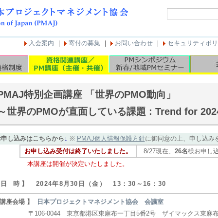
入会案内
｜
寄付の募集
｜
お問い合わせ
｜
セキュリティポリ
PMAJ特別企画講座 「世界のPMO動向」
～世界のPMOが直面している課題 : Trend for 202
お申し込みはこちらから
↓
※
PMAJ個人情報保護方針
に御同意の上、申し込み
お申し込み受付は終了いたしました。
8/27現在、
26名
様お申し
本講座は開催が決定いたしました。
 日 時 】
2024年8月30日（金） 13：30～16：30
 講座会場 】
日本プロジェクトマネジメント協会 会議室
106-0044 東京都港区東麻布一丁目5番2号 ザイマックス東麻布