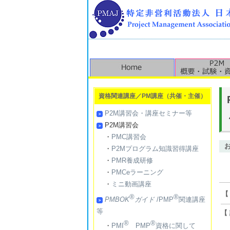
資格関連講座／PM講座（共催・主催）
P2M講習会・講座セミナー等
P2M講習会
・
PMC講習会
・
P2Mプログラム知識習得講座
・
PMR養成研修
・
PMCeラーニング
・
ミニ動画講座
【
®
®
PMBOK
ガイド
/PMP
関連講座
等
【
®
®
〒
・
PMI
PMP
資格に関して