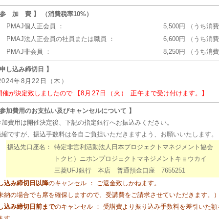
 参 加 費 】 （消費税率10%）
PMAJ個人正会員 ：
5,500円 （うち消
PMAJ法人正会員の社員または職員 ：
6,600円 （うち消
PMAJ非会員 ：
8,250円 （うち消
 申し込み締切日 】
2024年8月22日（木）
開催が決定致しましたので 【
8月27日（火） 正午
まで受け付けます。】
 参加費用のお支払い及びキャンセルについて 】
加費用は開催決定後、下記の指定銀行へお振込みください。
縮ですが、振込手数料は各自ご負担いただきますよう、お願いいたします。
振込先口座名：
特定非営利活動法人日本プロジェクトマネジメント協会
トクヒ）ニホンプロジェクトマネジメントキョウカイ
三菱UFJ銀行 本店 普通預金口座 7655251
し込み締切日以降
のキャンセル ： ご返金致しかねます。
未納の場合でも席を確保しますので、受講費をご請求させていただきます。
し込み締切日前まで
のキャンセル ： 受講費より振り込み手数料を差引いた
ます
。