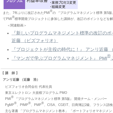
®
また、7年ぶりに改訂されたPMI
の 『プログラムマネジメント標準 第5版
®
てPMI
標準開発プロジェクトに参加した講師が、改訂のポイントなどを解
＜関連動画＞
『新しいプログラムマネジメント標準の改訂のポ
近藤 （ビズフォリオ）
『プロジェクトが主役の時代に！』 アンリ近藤 
®
『マンガで学ぶプログラムマネジメント』 PMI
J
【 講 師 】
アンリ近藤 （近藤 浩）
ビズフォリオ合同会社 代表社員
東京エレクトロン 大規模プログラム PMO
®
PMI
『プログラムマネジメント標準 第5版』 開発チーム・メンバー
®
®
®
PgMP
、PfMP
、PMP
、CISA、CGEIT、日商簿記2級、フランス語検
主な著書 「プログラムマネジメント教本」 「ポートフォリオマネジメン