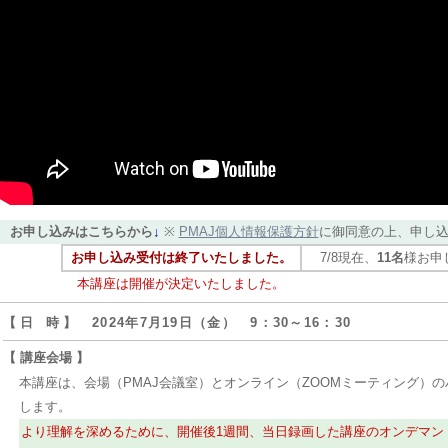
お申し込みはこちらから
↓
※
PMAJ個人情報保護方針
に御同意の上、申し
お申し込み受付は終了いたしました。
7/8現在、
11名
様お申
本講座は開催が決定いたしました。
【 日 時 】
2024年7月19日（金） 9：30～16：30
【 講座会場 】
本講座は、会場（PMAJ会議室）とオンライン（ZOOMミーティング）
します。
より理解を深めるために、開催後1週間、当日録画した講座のオンデマン