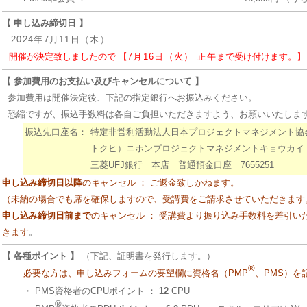
【 申し込み締切日 】
2024年7月11日（木）
開催が決定致しましたので 【
7月16日（火） 正午
まで受け付けます。】
【 参加費用のお支払い及びキャンセルについて 】
参加費用は開催決定後、下記の指定銀行へお振込みください。
恐縮ですが、振込手数料は各自ご負担いただきますよう、お願いいたしま
振込先口座名：
特定非営利活動法人日本プロジェクトマネジメント協
トクヒ）ニホンプロジェクトマネジメントキョウカイ
三菱UFJ銀行 本店 普通預金口座 7655251
申し込み締切日以降
のキャンセル ： ご返金致しかねます。
（未納の場合でも席を確保しますので、受講費をご請求させていただきます
申し込み締切日前まで
のキャンセル ： 受講費より振り込み手数料を差引い
きます
。
【 各種ポイント 】
（下記、証明書を発行します。）
®
必要な方は、申し込みフォームの要望欄に資格名（PMP
、PMS）を
・
PMS資格者のCPUポイント ：
12
CPU
®