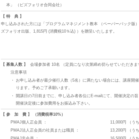
本」 （ビズフォリオ合同会社）
【 特 典 】
申し込みされた方には「プログラムマネジメント教本 （ペーパーバック版）
ズフォリオ出版、1,815円 (消費税10％込) ）を贈呈いたします。
【 募集人数 】
会場参加者 10名 （定員になり次第締め切らせていただきま
注意事項
・
お申し込み者が最少催行人数（5名）に満たない場合には、講座開
ります。予めご了承願います。
・
開講日の7日前までに、申し込み者各位にE-mailにて、開催決定の
開催決定後に参加費用をお振込み下さい。
【 参 加 費 】 （消費税率10%）
PMAJ個人正会員 ：
11,000円 （う
PMAJ法人正会員の社員または職員 ：
13,200円 （う
PMAJ非会員 ：
16,500円 （う