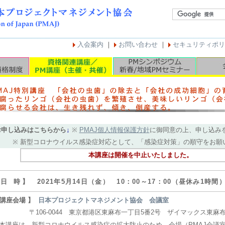
入会案内
｜
お問い合わせ
｜
セキュリティポリ
お申し込みはこちらから
↓
※
PMAJ個人情報保護方針
に御同意の上、申し込み
※ 新型コロナウイルス感染症対応として、「感染症対策」の順守をお願
本講座は開催を中止いたしました。
 日 時 】
2021年5月14日（金） 10：00～17：00（昼休み1時間
 講座会場 】
日本プロジェクトマネジメント協会 会議室
106-0044 東京都港区東麻布一丁目5番2号 ザイマックス東麻布
本講座は、新型コロナウイルス感染症の拡大防止のため、会場（PMAJ会議