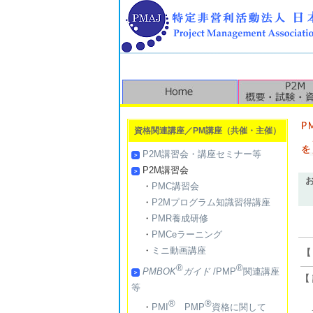
資格関連講座／PM講座（共催・主催）
P2M講習会・講座セミナー等
P2M講習会
・
PMC講習会
・
P2Mプログラム知識習得講座
・
PMR養成研修
・
PMCeラーニング
・
ミニ動画講座
【
®
®
PMBOK
ガイド
/PMP
関連講座
【
等
〒
®
®
・
PMI
PMP
資格に関して