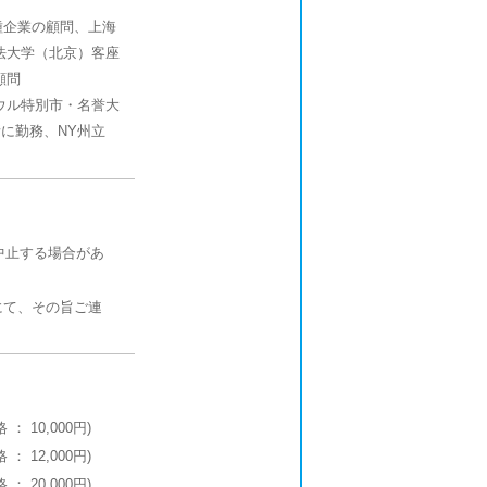
種企業の顧問、上海
法大学（北京）客座
顧問
ウル特別市・名誉大
に勤務、NY州立
中止する場合があ
にて、その旨ご連
 ： 10,000円)
 ： 12,000円)
 ： 20,000円)