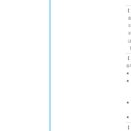
【
冒
【
会
★
★
★
★
【