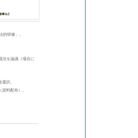
法的研修」。
。
成法を論議（場合に
数選択。
（資料配布）。