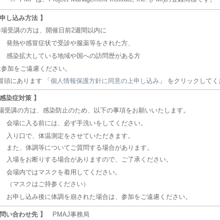
 申し込み方法 】
会場受講の方は、開催日前2週間以内に
①
発熱や感冒症状で受診や服薬等をされた方、
②
感染拡大している地域や国への訪問歴がある方
は参加をご遠慮ください。
頭にあります 「
個人情報保護方針に同意の上申し込み
」 をクリックしてく
 感染症対策 】
場受講の方は、感染防止のため、以下の事項をお願いいたします。
会場に入る前には、必ず手洗いをしてください。
入り口で、体温測定をさせていただきます。
また、体調等についてご質問する場合があります。
入場をお断りする場合がありますので、ご了承ください。
会場内ではマスクを着用してください。
（マスクはご持参ください）
お申し込み後に体調を崩された場合は、参加をご遠慮ください。
 問い合わせ先 】
PMAJ事務局