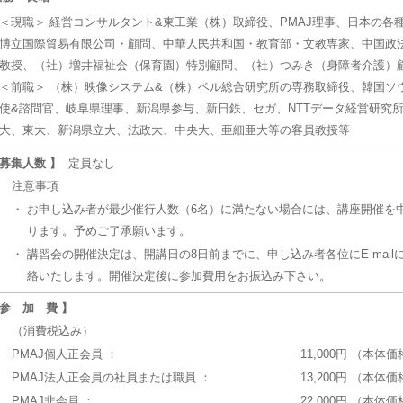
＜現職＞ 経営コンサルタント&東工業（株）取締役、PMAJ理事、日本の各
博立国際貿易有限公司・顧問、中華人民共和国・教育部・文教専家、中国政
教授、（社）増井福祉会（保育園）特別顧問、（社）つみき（身障者介護）
＜前職＞ （株）映像システム&（株）ベル総合研究所の専務取締役、韓国ソ
使&諮問官、岐阜県理事、新潟県参与、新日鉄、セガ、NTTデータ経営研究所
大、東大、新潟県立大、法政大、中央大、亜細亜大等の客員教授等
 募集人数 】
定員なし
注意事項
・
お申し込み者が最少催行人数（6名）に満たない場合には、講座開催を
ります。予めご了承願います。
・
講習会の開催決定は、開講日の8日前までに、申し込み者各位にE-mail
絡いたします。開催決定後に参加費用をお振込み下さい。
 参 加 費 】
（消費税込み）
PMAJ個人正会員 ：
11,000円 （本体価格
PMAJ法人正会員の社員または職員 ：
13,200円 （本体価格
PMAJ非会員 ：
22,000円 （本体価格