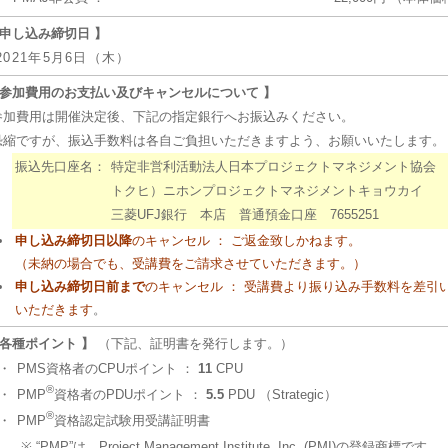
 申し込み締切日 】
2021年5月6日（木）
 参加費用のお支払い及びキャンセルについて 】
加費用は開催決定後、下記の指定銀行へお振込みください。
縮ですが、振込手数料は各自ご負担いただきますよう、お願いいたします。
振込先口座名：
特定非営利活動法人日本プロジェクトマネジメント協会
トクヒ）ニホンプロジェクトマネジメントキョウカイ
三菱UFJ銀行 本店 普通預金口座 7655251
申し込み締切日以降
のキャンセル ： ご返金致しかねます。
（未納の場合でも、受講費をご請求させていただきます。）
申し込み締切日前まで
のキャンセル ： 受講費より振り込み手数料を差引
いただきます
。
 各種ポイント 】
（下記、証明書を発行します。）
・
PMS資格者のCPUポイント ：
11
CPU
®
・
PMP
資格者のPDUポイント ：
5.5
PDU （Strategic）
®
・
PMP
資格認定試験用受講証明書
※ “PMP”は、Project Management Institute, Inc. (PMI)の登録商標です。