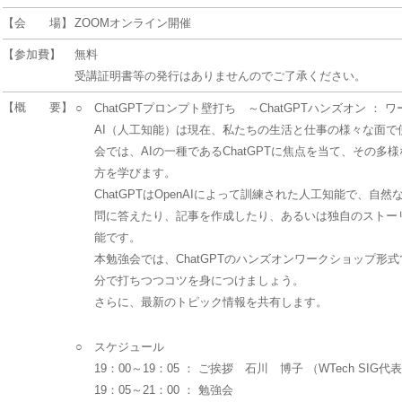
【会 場】
ZOOMオンライン開催
【参加費】
無料
受講証明書等の発行はありませんのでご了承ください。
【概 要】
○
ChatGPTプロンプト壁打ち ～ChatGPTハンズオン ： 
AI（人工知能）は現在、私たちの生活と仕事の様々な面で
会では、AIの一種であるChatGPTに焦点を当て、その多
方を学びます。
ChatGPTはOpenAIによって訓練された人工知能で、自
問に答えたり、記事を作成したり、あるいは独自のストー
能です。
本勉強会では、ChatGPTのハンズオンワークショップ形
分で打ちつつコツを身につけましょう。
さらに、最新のトピック情報を共有します。
○
スケジュール
19：00～19：05 ： ご挨拶 石川 博子 （WTech SIG代
19：05～21：00 ： 勉強会