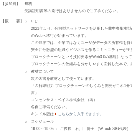
【参加費】
無料
受講証明書等の発行はありませんのでご了承ください。
【概 要】
○
狙い
2021年より、分散型ネットワークを活用した非中央集権型の
のWebへ移行が始まっています。
この世界では、企業ではなくユーザがデータの所有権を持
安全に分散型の組織やビジネスを作るコミュニティーが主
ブロックチェーンという技術要素がWeb3.0の基礎になっ
ブロックチェーンの仕組みを分かりやすく図解した本で、
○
教材について
次の図書を教材として使っています。
「図解即戦力 ブロックチェーンのしくみと開発がこれ1冊
書」
コンセンサス・ベイス株式会社 （著）
各自ご準備ください。
キンドル版は
こちらから入手できます。
○
スケジュール
19:00～19:05 ： ご挨拶 石川 博子 （WTech SIG代表）