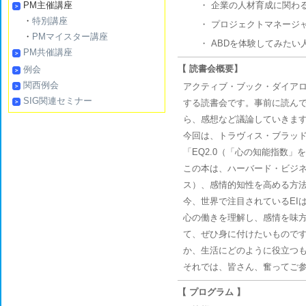
PM主催講座
・
企業の人材育成に関わ
・
特別講座
・
プロジェクトマネージ
・
PMマイスター講座
・
ABDを体験してみたい
PM共催講座
【 読書会概要】
例会
関西例会
アクティブ・ブック・ダイア
SIG関連セミナー
する読書会です。事前に読ん
ら、感想など議論していきま
今回は、トラヴィス・ブラッ
「EQ2.0（「心の知能指数」
この本は、ハーバード・ビジネ
ス）、感情的知性を高める方
今、世界で注目されているEI
心の働きを理解し、感情を味
て、ぜひ身に付けたいもので
か、生活にどのように役立つ
それでは、皆さん、奮ってご
【 プログラム 】