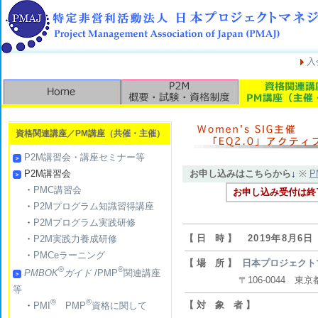
入
資格関連講座／PM講座（共催・主催）
P2M講習会・講座セミナー等
P2M講習会
お申し込みはこちらから
↓
※
P
・
PMC講習会
お申し込み受付は終
・
P2Mプログラム知識習得講座
・
P2Mプログラム実践研修
【 日 時 】
2019年8月6日
・
P2M実践力養成研修
・
PMCeラーニング
【 場 所 】
日本プロジェクト
®
®
PMBOK
ガイド
/PMP
関連講座
〒106-0044 東京都港
等
®
®
【 対 象 者 】
・
PMI
PMP
資格に関して