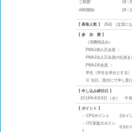
ご挨拶
19：
ABD開始
19：
【 募集人数 】
25名 （定員
【 参 加 費 】
（消費税込み）
PMAJ個人正会員 ：
PMAJ法人正会員の社員また
PMAJ非会員 ：
学生（学生を本分とする）
※ 当日、受付にて申し受
【 申し込み締切日 】
2019年8月6日（火） 午
【 ポイント 】
・ CPUポイント
2ポイ
・ ITC実践力ポイン
0.5ポ
ト