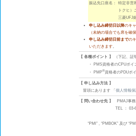
振込先口座名：
特定非営
トクヒ）
三菱UFJ
申し込み締切日以降
のキャ
（未納の場合でも席を確
申し込み締切日前まで
のキ
いただきます
。
【 各種ポイント 】
（下記、証
・
PMS資格者のCPUポイ
®
・
PMP
資格者のPDUポ
【 申し込み方法 】
冒頭にあります 「
個人情報保
【 問い合わせ先 】
PMAJ事務
TEL ： 03-6234-0551
“PMI” , “PMBOK” 及び “P