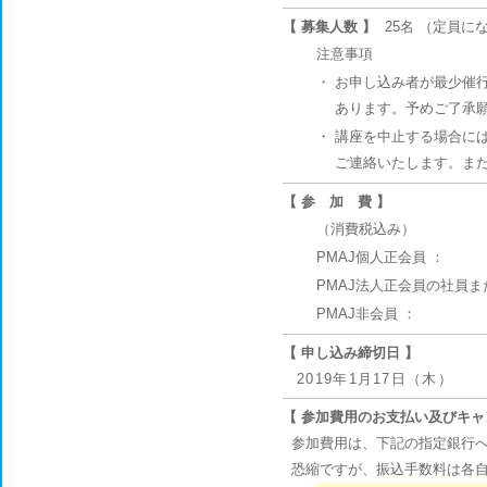
【 募集人数 】
25名 （定員
注意事項
・
お申し込み者が最少催行
あります。予めご了承
・
講座を中止する場合には
ご連絡いたします。ま
【 参 加 費 】
（消費税込み）
PMAJ個人正会員 ：
PMAJ法人正会員の社員ま
PMAJ非会員 ：
【 申し込み締切日 】
2019年1月17日（木）
【 参加費用のお支払い及びキャ
参加費用は、下記の指定銀行へ
恐縮ですが、振込手数料は各自