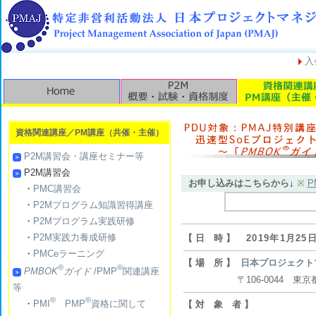
入
資格関連講座／PM講座（共催・主催）
P2M講習会・講座セミナー等
P2M講習会
お申し込みはこちらから
↓
※
P
・
PMC講習会
・
P2Mプログラム知識習得講座
・
P2Mプログラム実践研修
・
P2M実践力養成研修
【 日 時 】
2019年1月25
・
PMCeラーニング
【 場 所 】
日本プロジェクト
®
®
PMBOK
ガイド
/PMP
関連講座
〒106-0044 東京都港
等
®
®
・
PMI
PMP
資格に関して
【 対 象 者 】