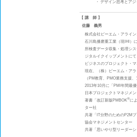
・
デザイン思考とアジ
【 講 師 】
佐藤 義男
株式会社ピーエム・アライン
石川島播磨重工業（現IHI）
所検査データ収集・処理シス
ジタルイクイップメントにて
ビジネスのプロジェクト・マ
現在、（株）ピーエム・アラ
（PM教育、PMO業務支援
2013年10月に「PMI年
日本プロジェクトマネジメント
®
著書「改訂新版PMBOK
に
ター社
共著「IT分野のためのP2M
協会マネジメントセンター
共著「思いやり型リーダーシ