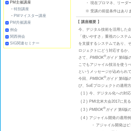
PM主催講座
・
現在プロマネ、リーダ
・
特別講座
※ 受講の前提条件はあり
・
PMマイスター講座
【 講座概要 】
PM共催講座
今、デジタル技術を活用した
例会
関西例会
「使いやすさ」重視のシステム
SIG関連セミナー
を支援するシステムであり、そ
ロジェクトにどう対応するか
®
さて、
PMBOK
ガイド
第6版
こでもアジャイル技法を使う
というメッセージが込められ
®
今回、
PMBOK
ガイド
第6版
び、SoEプロジェクトの適用
( 1 )
今、デジタル化への対応
( 2 )
PMI北米大会2017に
®
( 3 )
PMBOK
ガイド
第6版
( 4 )
アジャイル開発の適用例
・
アジャイル開発はビ