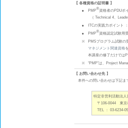
【 各種資格の証明書 】
®
●
PMP
資格者のPDUポ
（ Technical 4、Leader
●
ITCの実践力ポイント 
®
●
PMP
資格認定試験用
※
PMSプログラム試験の
マネジメント関連資格
本講座の修了だけでは
※
“PMP”は、Project Mana
【 お問い合わせ先 】
本件への問い合わせは下記ま
特定非営利活動法人
〒106-0044 
TEL ： 03-6234-0