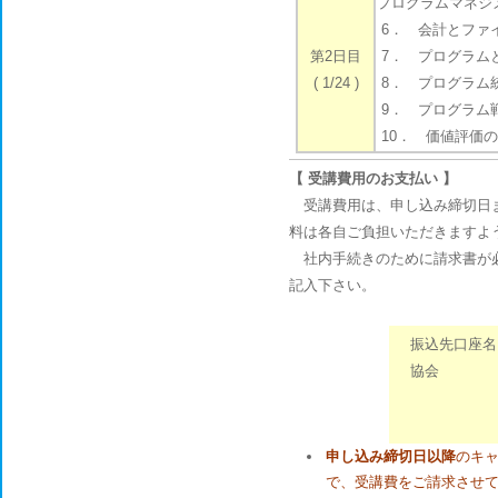
プログラムマネジ
6． 会計とファイ
第2日目
7． プログラム
( 1/24 )
8． プログラム統
9． プログラム
10． 価値評価の
【 受講費用のお支払い 】
受講費用は、申し込み締切日ま
料は各自ご負担いただきますよ
社内手続きのために請求書が必
記入下さい。
振込先口座名
協会
トクヒ）
三菱UFJ
申し込み締切日以降
のキ
で、受講費をご請求させ