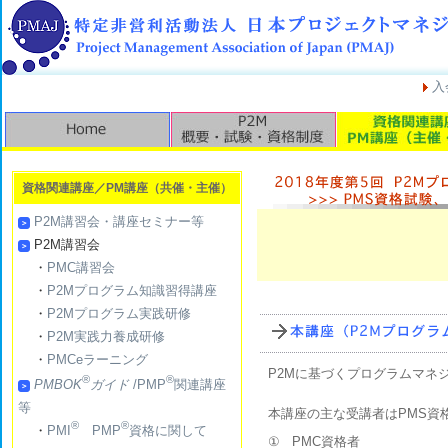
入
資格関連講座／PM講座（共催・主催）
P2M講習会・講座セミナー等
P2M講習会
・
PMC講習会
・
P2Mプログラム知識習得講座
・
P2Mプログラム実践研修
・
P2M実践力養成研修
・
PMCeラーニング
P2Mに基づくプログラムマネ
®
®
PMBOK
ガイド
/PMP
関連講座
等
本講座の主な受講者はPMS資
®
®
・
PMI
PMP
資格に関して
①
PMC資格者