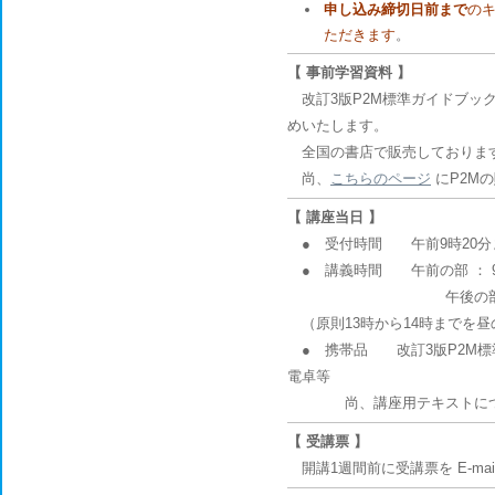
申し込み締切日前まで
の
ただきます
。
【 事前学習資料 】
改訂3版P2M標準ガイドブック
めいたします。
全国の書店で販売しております。
尚、
こちらのページ
にP2M
【 講座当日 】
● 受付時間 午前9時20分
● 講義時間 午前の部 ： 9
午後の部 ： 14時
（原則13時から14時までを
● 携帯品 改訂3版P2M標
電卓等
尚、講座用テキストにつき
【 受講票 】
開講1週間前に受講票を E-m