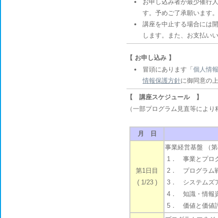
お申し込み者が最少催行人
す。予めご了承願います
講座を中止する場合には開
します。また、お支払い
【 お申し込み 】
冒頭にあります「
個人情
情報保護方針
に御同意の
【 講座スケジュール 】
（一部プログラム見直等により
月 日
事業経営基盤 （第
1． 事業とプログ
第1日目
2． プログラム戦
( 1/23 )
3． システムズア
4． 知識・情報資
5． 価値と価値評