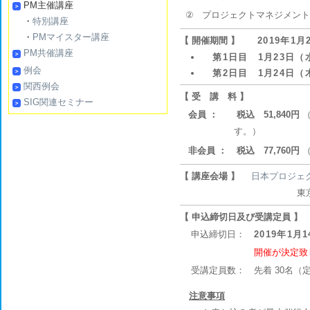
PM主催講座
②
プロジェクトマネジメント
・
特別講座
・
PMマイスター講座
【 開催期間 】
2019年1
PM共催講座
第1日目 1月23日（水
例会
第2日目 1月24日（木
関西例会
【 受 講 料 】
SIG関連セミナー
会員 ：
税込 51,840円
（
す。）
非会員 ：
税込 77,760円
（
【 講座会場 】
日本プロジェ
東京都港区東麻布一丁
【 申込締切日及び受講定員 】
申込締切日：
2019年1月
開催が決定致
受講定員数：
先着 30名
注意事項