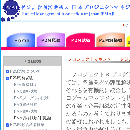
｜
入
Ｐ２Ｍ試験
P2M試験について
プロジェクト & プログ
P2M資格試験
では、各産業界の課題解
・
P2M資格制度
それらを有機的に統合し
・
PMC資格試験
ログラムマネジメントを
・
PMSプログラム試験
・
PMS資格試験
の産業・企業組織の活性
・
PMR資格試験
がるものと考えておりま
・PMA資格試験(未実施)
の皆様におかれましても
P2M試験合格者推移
化・競争力の強化並びに