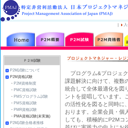
｜
入
Ｐ２Ｍ試験
P2M試験について
プログラム&プロジェク
P2M資格試験
課題解決に向けて、複数
・
P2M資格制度
統合して全体最適化を図
・
PMC資格試験
ントを提唱しています。
・
PMSプログラム試験
・
PMS資格試験
の活性化を図ると同時に
・
PMR資格試験
おります。企業会員・個
・PMA資格試験(未実施)
しても、積極的にP2M
P2M試験合格者推移
並びに実践力の向上にお