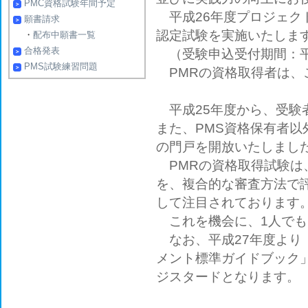
PMC資格試験年間予定
平成26年度プロジェク
願書請求
認定試験を実施いたしま
・
配布中願書一覧
合格発表
（受験申込受付期間：平成
PMS試験練習問題
PMRの資格取得者は、こ
平成25年度から、受験
また、PMS資格保有者以
の門戸を開放いたしまし
PMRの資格取得試験は
を、複合的な審査方法で
して注目されております
これを機会に、1人でも
なお、平成27年度より
メント標準ガイドブック
ジスタードとなります。