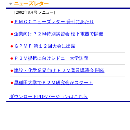
［2002年8月号 メニュー］
ＰＭＣＣニューズレター 発刊にあたり
◆
企業向けＰ２Ｍ特別講習会 松下電器で開催
◆
ＧＰＭＦ 第１２回大会に出席
◆
Ｐ２Ｍ提携に向けシドニー大学訪問
◆
建設・化学業界向け Ｐ２Ｍ普及講演会 開催
◆
早稲田大学でＰ２Ｍ研究会がスタート
◆
ダウンロードPDFバージョンはこちら