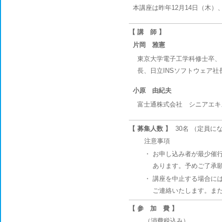
本講座は昨年12月14日（木）
【 講 師 】
片岡 雅憲
東京大学電子工学科修士卒、
長、日立INSソフトウェア
小原 由紀夫
富士通株式会社 シニアエキ
【 募集人数 】
30名 （定員
注意事項
・
お申し込み者が最少催行
あります。予めご了承
・
講座を中止する場合には
ご連絡いたします。ま
【 参 加 費 】
（消費税込み）