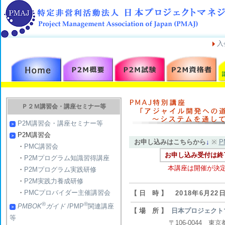
入
Ｐ２Ｍ講習会・講座セミナー等
P2M講習会・講座セミナー等
P2M講習会
お申し込みはこちらから
↓
※
P
・
PMC講習会
お申し込み受付は終
・
P2Mプログラム知識習得講座
本講座は開催が決
・
P2Mプログラム実践研修
・
P2M実践力養成研修
・
PMCプロバイダー主催講習会
【 日 時 】
2018年6月22
®
®
PMBOK
ガイド
/PMP
関連講座
【 場 所 】
日本プロジェクト
等
〒106-0044 東京都港