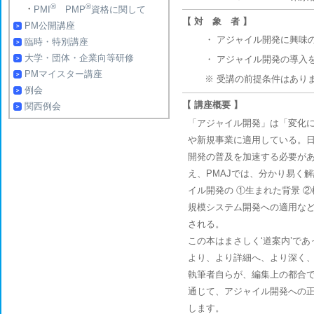
®
®
・
PMI
PMP
資格に関して
【 対 象 者 】
PM公開講座
・
アジャイル開発に興味
臨時・特別講座
大学・団体・企業向等研修
・
アジャイル開発の導入
PMマイスター講座
※ 受講の前提条件はあり
例会
【 講座概要 】
関西例会
「アジャイル開発」は「変化
や新規事業に適用している。
開発の普及を加速する必要が
え、PMAJでは、分かり易く
イル開発の ①生まれた背景 
規模システム開発への適用など
される。
この本はまさしく‘道案内’で
より、より詳細へ、より深く
執筆者自らが、編集上の都合
通じて、アジャイル開発への
します。