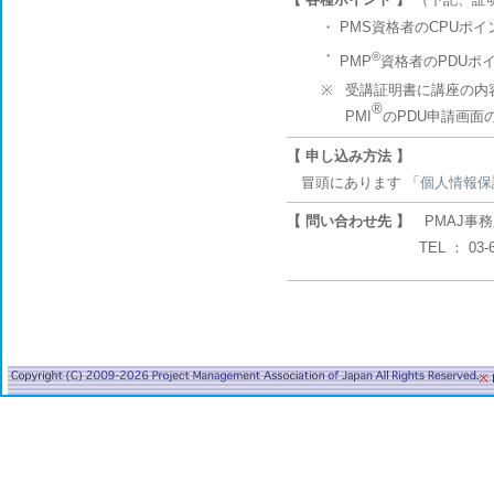
・
PMS資格者のCPUポイ
・
®
PMP
資格者のPDUポ
※
受講証明書に講座の内
®
PMI
のPDU申請画面の 
【 申し込み方法 】
冒頭にあります 「
個人情報保
【 問い合わせ先 】
PMAJ事務
TEL ： 03-6234-0551
※