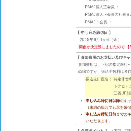
PMAJ個人正会員 ：
PMAJ法人正会員の社員ま
PMAJ非会員 ：
【 申し込み締切日 】
2018年6月15日（金）
開催が決定致しましたので 【
【 参加費用のお支払い及びキャ
参加費用は、下記の指定銀行へ
恐縮ですが、振込手数料は各自
振込先口座名：
特定非営
トクヒ）
三菱UFJ
申し込み締切日以降
のキャ
（未納の場合でも席を確
申し込み締切日前まで
のキ
いただきます
。
【 各種ポイント 】
（下記、証