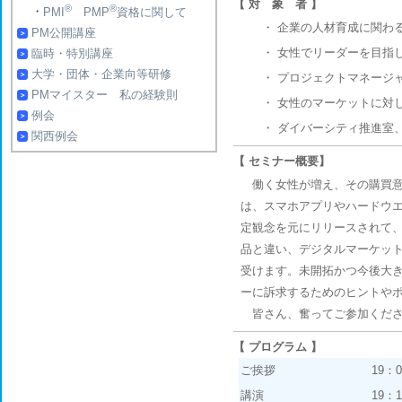
【 対 象 者 】
®
®
・
PMI
PMP
資格に関して
・
企業の人材育成に関わ
PM公開講座
・
女性でリーダーを目指
臨時・特別講座
大学・団体・企業向等研修
・
プロジェクトマネージ
PMマイスター 私の経験則
・
女性のマーケットに対
例会
・
ダイバーシティ推進室
関西例会
【 セミナー概要】
働く女性が増え、その購買意
は、スマホアプリやハードウ
定観念を元にリリースされて
品と違い、デジタルマーケッ
受けます。未開拓かつ今後大
ーに訴求するためのヒントや
皆さん、奮ってご参加くだ
【 プログラム 】
ご挨拶
19：
講演
19：