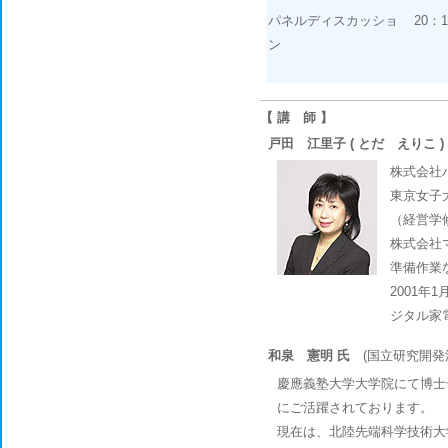
パネルディスカッショ
20：
ン
【 講 師 】
戸田 江里子 ( とだ えりこ )
株式会社
東京女子
（経営学
株式会社
準備作業
2001年
ジタル家
和泉 憲明 氏
(国立研究開発
慶應義塾大学大学院にて博士
にご活躍されております。
現在は、北陸先端科学技術大