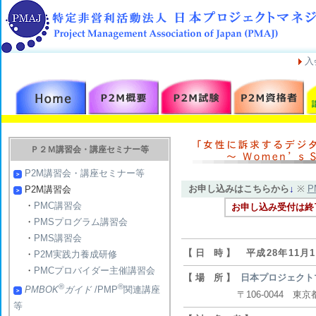
入
Ｐ２Ｍ講習会・講座セミナー等
P2M講習会・講座セミナー等
お申し込みはこちらから
↓
※
P
P2M講習会
・
PMC講習会
お申し込み受付は終
・
PMSプログラム講習会
・
PMS講習会
【 日 時 】
平成28年11月
・
P2M実践力養成研修
・
PMCプロバイダー主催講習会
【 場 所 】
日本プロジェクト
®
®
PMBOK
ガイド
/PMP
関連講座
〒106-0044 東京都港
等