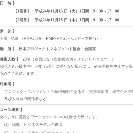
 日 時 】
【1回目】
平成24年11月13 日（火）1日間 9：30～17：00
【2回目】
平成24年11月15 日（木）1日間 9：30～17：00
 講 師 】
川 弘道 （PMAJ部長（PMR･PMSレベルアップ担当））
 場 所 】
日本プロジェクトマネジメント協会 会議室
 募集人数 】
20名（定員になり次第締め切らせていただきます。）
申込者が最少催行人数（5名）に満たない場合には、研修開催を中止する場
めご了承願います。
 対象者 】
プロジェクトマネジメントの基礎知識のある方、実務関係者、経営企画関
及び人材育成関係者など
 コース概要 】
のように講義とワークセッションの組合せで行います。
(1)
講義：ビジネスモデルの創出
(2)
ビジネスモデルのワークセッション