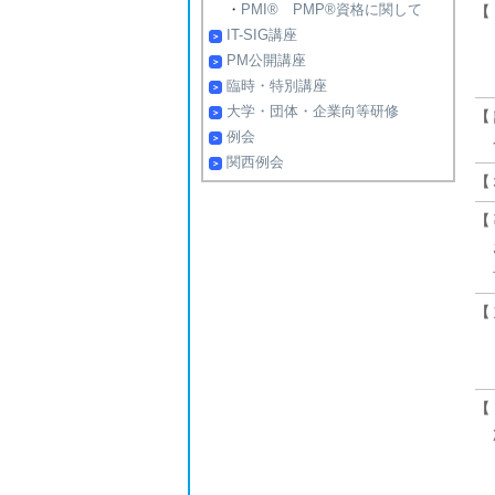
・
PMI® PMP®資格に関して
【
IT-SIG講座
PM公開講座
臨時・特別講座
大学・団体・企業向等研修
【
例会
今
関西例会
【
【
お
予
【
【
次