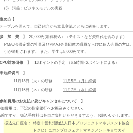
(3)
講義：ビジネスモデルの実践
 進め方 】
ーブルを囲んで、自己紹介から意見交流とともに研修します。
 参 加 費 】
20,000円(消費税込）（テキストなど資料代を含みます）
PMAJ会員企業の社員及びPMAJ会員団体の職員ならびに個人会員の方は、
引が適用されます。 また、学生は5,000円です。
 CPU対象研修 】
13
ポイントの予定 （6.5時間×2ポイントによる）
 申込締切日 】
11月13日（火）の研修
11月5日（月）締切
11月15日（木）の研修
11月7日（水）締切
 参加費用のお支払い及びキャンセルについて 】
加費用は、下記の指定銀行へお振込みください。
縮ですが、振込手数料は各自ご負担いただきますよう、お願いいたします。
振込先口座名：
特定非営利活動法人日本プロジェクトマネジメント協会
トクヒ）ニホンプロジェクトマネジメントキョウカイ