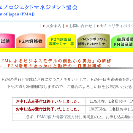
｜
入会案内
｜
お問い合わせ
｜
セキュリティポリ
P2Mの理解と実践にお役に立つことを狙いとして、P2M一日実践研修を新
下記の通り2回開催致しますので、ご都合のよろしい日をお選びいただき
お申し込み受付は終了いたしました。
11/5現在、
1名
様お申し
お申し込み受付は終了いたしました。
10/25現在、
1名
様お申し
必ず、
PMAJ個人情報保護方針
に御同意の上、お申し込み願い