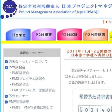
｜
入
講習会・セミナー
講習会・セミナーについて
P2M講習会
「第2回チャリティー・セミナー
・
PMC講習会
11月25日寄付致しました。
・
PMSプログラム講習会
ご協力感謝申し上げます。
・
PMS講習会
・
PMCプロバイダー主催講習会
P2Mセミナー
PMP関連講座
・
PMI® PMP®資格に関して