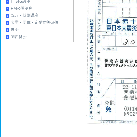
IT-SIG講座
PM公開講座
臨時・特別講座
大学・団体・企業向等研修
例会
関西例会