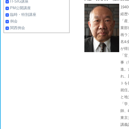
IT-SIG講座
19
PM公開講座
経歴
臨時・特別講座
「産
例会
関西例会
業部
画ラ
名&
が得
「官
事（
進。
れ、
トを
就任
と地
「学
師、
東京
講義