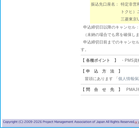
振込先口座名：
特定非営
トクヒ）
三菱東京U
申込締切日以降のキャンセル：
（未納の場合でも席を確保しま
申込締切日前までのキャンセル
す。
【 各種ポイント 】
・PMS資
【 申 込 方 法 】
冒頭にあります 「
個人情報保
【 問 合 せ 先 】
PMAJ
※