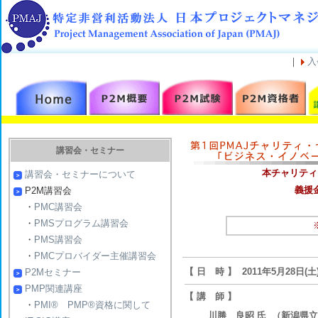
｜
入
講習会・セミナー
本チャリティ
講習会・セミナーについて
義援
P2M講習会
・
PMC講習会
・
PMSプログラム講習会
・
PMS講習会
・
PMCプロバイダー主催講習会
【 日 時 】 2011年5月28日(土)
P2Mセミナー
PMP関連講座
【 講 師 】
・
PMI® PMP®資格に関して
川勝 良昭 氏 （新潟県立