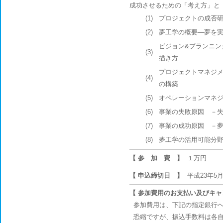
成功させるための「考え方」と
(1)
プロジェクトの成否
(2)
夢工学の概要―夢を
ビジョン&プランニン
(3)
描き方
プロジェクトマネジメ
(4)
の構築
(5)
オペレーションマネジ
(6)
事業の失敗原因 －
(7)
事業の成功原因 －
(8)
夢工学の活用可能分野
【 参 加 費 】
１万円
【 申込締切日 】
平成23年5月
【 参加費用のお支払い及びキ
参加費用は、下記の指定銀行へ
恐縮ですが、振込手数料は各自