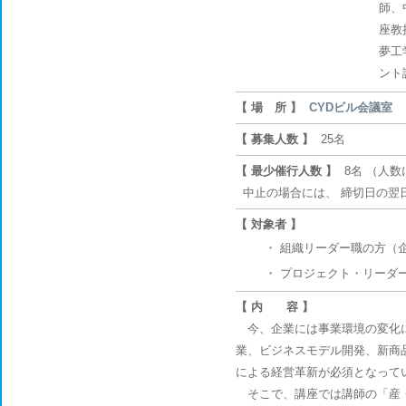
師、
座教
夢工
ント
【 場 所 】
CYDビル会議室
【 募集人数 】
25名
【 最少催行人数 】
8名 （人
中止の場合には、 締切日の翌
【 対象者 】
・
組織リーダー職の方（
・
プロジェクト・リーダ
【 内 容 】
今、企業には事業環境の変化に
業、ビジネスモデル開発、新商
による経営革新が必須となって
そこで、講座では講師の「産・