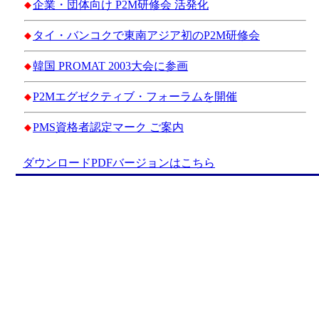
企業・団体向け P2M研修会 活発化
◆
タイ・バンコクで東南アジア初のP2M研修会
◆
韓国 PROMAT 2003大会に参画
◆
P2Mエグゼクティブ・フォーラムを開催
◆
PMS資格者認定マーク ご案内
◆
ダウンロードPDFバージョンはこちら