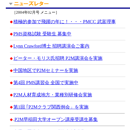
［2004年02月号 メニュー］
積極的参加で飛躍の年に！・・・PMCC 武富理事
◆
PMS資格試験 受験生 募集中
◆
Lynn Crawford博士 招聘講演会ご案内
◆
ピーター・モリス氏招聘 P2M講演会を実施
◆
中国地区でP2Mセミナーを実施
◆
第4回 PMS講習会 全国で実施中
◆
P2M人材育成地方・業種別研修会実施
◆
第1回 ｢P2Mクラブ関西例会」を実施
◆
.
P2M早稲田大学オープン講座受講生募集
◆