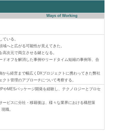
Ways of Working
している。
領域へと広がる可能性が見えてきた。
を高次元で両立させる鍵となる。
レードオフを解消した事例やリードタイム短縮の事例等、合
御から経営まで幅広くDXプロジェクトに携わってきた弊社
ジェクト管理のアプローチについて考察する。
RPやMESパッケージ開発を経験し、テクノロジーとプロセ
サービスに分社・移籍後は、様々な業界における構想策
、現職。