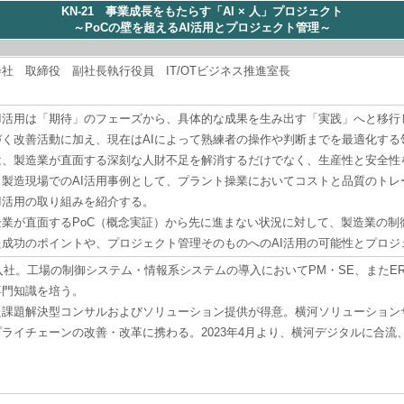
KN-21 事業成長をもたらす「AI × 人」プロジェクト
～PoCの壁を超えるAI活用とプロジェクト管理～
社 取締役 副社長執行役員 IT/OTビジネス推進室長
I活用は「期待」のフェーズから、具体的な成果を生み出す「実践」へと移行
づく改善活動に加え、現在はAIによって熟練者の操作や判断までを最適化する
は、製造業が直面する深刻な人財不足を解消するだけでなく、生産性と安全性
、製造現場でのAI活用事例として、プラント操業においてコストと品質のト
I活用の取り組みを紹介する。
業が直面するPoC（概念実証）から先に進まない状況に対して、製造業の制
た成功のポイントや、プロジェクト管理そのものへのAI活用の可能性とプロ
機入社。工場の制御システム・情報系システムの導入においてPM・SE、またE
専門知識を培う。
た課題解決型コンサルおよびソリューション提供が得意。横河ソリューション
ライチェーンの改善・改革に携わる。2023年4月より、横河デジタルに合流