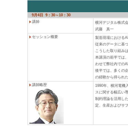
9月4日 9：30～10：30
講師
横河デジタル株式会
武藤 真一
セッション概要
製造現場におけるA
従来のデータに基
こうした取り組み
本講演の前半では
わせて弊社内でのA
後半では、多くの企
の経験から得られ
講師略歴
1990年、横河電
スに関する幅広い
制約理論を活用し
定、生産およびサプ