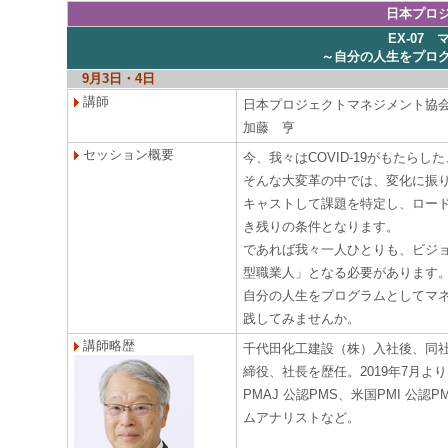
日本プロ
EX-07
～自分の人生をプロ
9月3日・4日
講師
日本プロジェクトマネジメント協
加藤 亨
セッション概要
今、我々はCOVID-19がもたら
そんな大変革の中では、変化に振
キャストして課題を特定し、ロー
き残りの条件となります。
であれば我々一人ひとりも、ビジ
型職業人」となる必要があります
自分の人生をプログラムとしてマ
践してみませんか。
講師略歴
千代田化工建設（株）入社後、同
締役、社長を歴任。2019年7月
PMAJ 公認PMS、米国PMI 
ムアナリストなど。