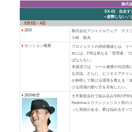
株式
EX-02 自
～疲弊しない／
9月3日・4日
講師
株式会社アジャイルウェア テク
小林 稔央
セッション概要
プロジェクトの持続価値とは、リ
めには、PMは単なる「管理者」
ばならない。
本講演では、ツール連携やAI活用
を詳説。さらに、ビジネスアナリ
が納得して動ける環境を整える「
ける現場の創り方を共有したい。
講師略歴
大手製造会社で組み込みSWのPM
Redmineエヴァンジェリスト等
った実績がある。夢は悩めるすべ