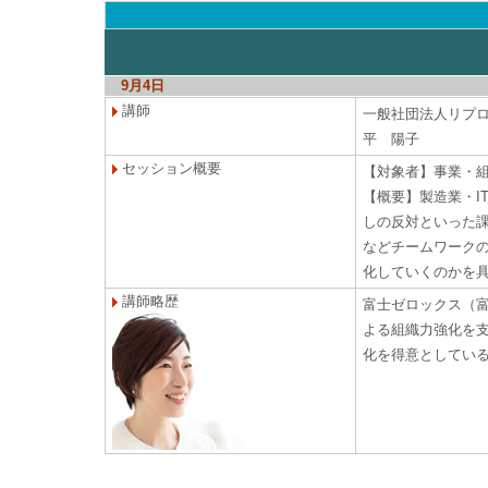
9月4日
講師
一般社団法人リプ
平 陽子
セッション概要
【対象者】事業・
【概要】製造業・I
しの反対といった
などチームワーク
化していくのかを
講師略歴
富士ゼロックス（
よる組織力強化を
化を得意としてい