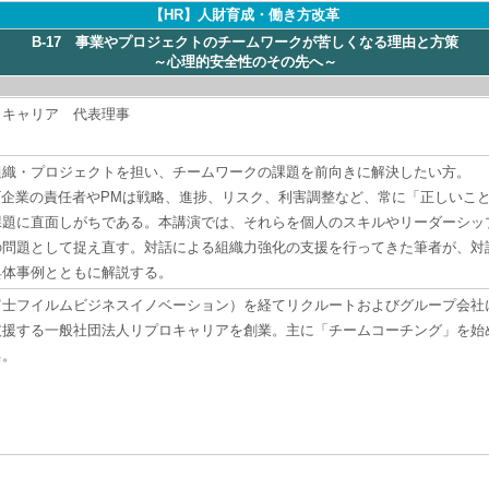
【HR】人財育成・働き方改革
B-17 事業やプロジェクトのチームワークが苦しくなる理由と方策
～心理的安全性のその先へ～
ロキャリア 代表理事
組織・プロジェクトを担い、チームワークの課題を前向きに解決したい方。
T企業の責任者やPMは戦略、進捗、リスク、利害調整など、常に「正しいこ
課題に直面しがちである。本講演では、それらを個人のスキルやリーダーシッ
の問題として捉え直す。対話による組織力強化の支援を行ってきた筆者が、対
具体事例とともに解説する。
富士フイルムビジネスイノベーション）を経てリクルートおよびグループ会社
支援する一般社団法人リプロキャリアを創業。主に「チームコーチング」を始
る。