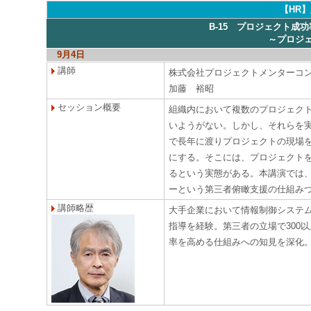
【HR
B-15 プロジェクト成
～プロジ
9月4日
講師
株式会社プロジェクトメンターコ
加藤 裕昭
セッション概要
組織内において複数のプロジェク
いようがない。しかし、それらを
で長年に渡りプロジェクトの現場
にする。そこには、プロジェクト
るという実態がある。本講演では
ーという第三者俯瞰支援の仕組み
講師略歴
大手企業において情報制御システム
指導を経験。第三者の立場で300
率を高める仕組みへの知見を深化