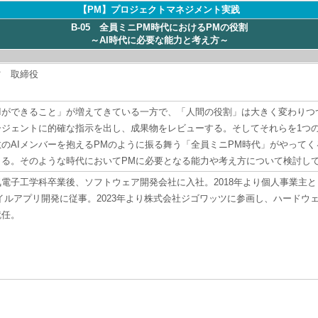
【PM】プロジェクトマネジメント実践
B-05 全員ミニPM時代におけるPMの役割
～AI時代に必要な能力と考え方～
ツ 取締役
AIができること」が増えてきている一方で、「人間の役割」は大きく変わり
ージェントに的確な指示を出し、成果物をレビューする。そしてそれらを1つ
のAIメンバーを抱えるPMのように振る舞う「全員ミニPM時代」がやって
くる。そのような時代においてPMに必要となる能力や考え方について検討し
電子工学科卒業後、ソフトウェア開発会社に入社。2018年より個人事業主と
イルアプリ開発に従事。2023年より株式会社ジゴワッツに参画し、ハードウェ
就任。