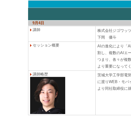
9月4日
講師
株式会社ジゴワッ
下岡 優斗
セッション概要
AIの進化により「
割し、複数のAIエ
つまり、各々が複数
より重要になって
講師略歴
茨城大学工学部電気
に渡りWEB・モバ
より同社取締役に