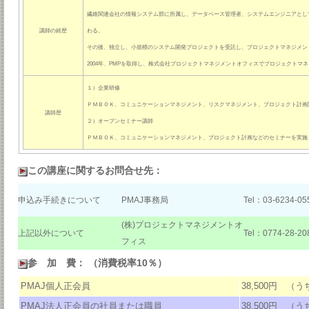
繊維関連会社の情報システム部に所属し、データベース管理者、システムエンジニアとし
講師の経歴
わる。
その後、独立し、小規模のシステム開発プロジェクトを受託し、プロジェクトマネジメン
2004年、PMPを取得し、株式会社プロジェクトマネジメントオフィスでプロジェクトマ
１）企業研修
ＰＭＢＯＫ、コミュニケーションマネジメント、リスクマネジメント、プロジェクト計画
講師歴
２）オープンセミナー講師
ＰＭＢＯＫ、コミュニケーションマネジメント、プロジェクト計画などのセミナーを実施
この講座に関するお問合せ先：
申込み手続きについて
PMAJ事務局
Tel：03-6234-05
(株)プロジェクトマネジメントオ
上記以外について
Tel：0774-28-20
フィス
参 加 費： （消費税率10％）
PMAJ個人正会員
38,500円 （う
PMAJ法人正会員の社員または職員
38,500円 （う