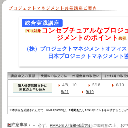
総合実践講座
コンセプチュアルなプロジ
ジメントのポイント
（株）プロジェクトマネジメントオフィス
日本プロジェクトマネジメント
4/8、10
5/18
6/
8/21
9/19
※本講座を受講された方で、PMAJのPMSは、
1時間あたり1CPUポイント
を申請することが
注意事項：
必ず、
PMAJ個人情報保護方針
に御同意の上、お