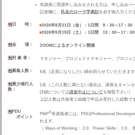
本講座に受講申し込みをされる方は、申し込みペ
記述欄に、
氏名のローマ字表記
を必ず御入力くだ
日 時：
2026年8月21日（金）：1日間 9：30～17：30
2026年9月19日（土）：1日間 13：00～17：00
会 場：
ZOOMによるオンライン開催
対 象 者：
マネジャー、プロジェクトマネジャー、プロジェ
募集人数：
8名（定員になりしだい締め切らせていただきま
最少催行人
2名（この人数に満たない場合は、講座をキャン
数：
詳細については
講座中止について
を御覧下さい）
上記人数は共催者２組織で申込み受付した総数で
PDU
®
PMP
有資格者には、PDU(Professional Developm
ポイント
れます。
（ Ways of Working： 2.0、Power Skills： 3.0 、