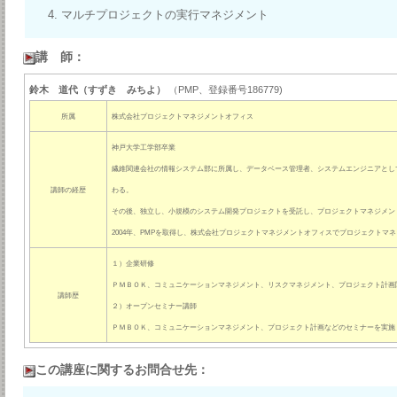
マルチプロジェクトの実行マネジメント
講 師：
鈴木 道代（すずき みちよ）
（PMP、登録番号186779)
所属
株式会社プロジェクトマネジメントオフィス
神戸大学工学部卒業
繊維関連会社の情報システム部に所属し、データベース管理者、システムエンジニアとし
講師の経歴
わる。
その後、独立し、小規模のシステム開発プロジェクトを受託し、プロジェクトマネジメン
2004年、PMPを取得し、株式会社プロジェクトマネジメントオフィスでプロジェクトマ
１）企業研修
ＰＭＢＯＫ、コミュニケーションマネジメント、リスクマネジメント、プロジェクト計画
講師歴
２）オープンセミナー講師
ＰＭＢＯＫ、コミュニケーションマネジメント、プロジェクト計画などのセミナーを実施
この講座に関するお問合せ先：