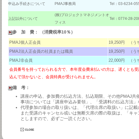
申込み手続きについて
PMAJ事務局
Tel：03-6234-05
(株)プロジェクトマネジメントオ
上記以外について
Tel：0774-28-20
フィス
参 加 費： （消費税率10％）
PMAJ個人正会員
19,250円 （う
PMAJ法人正会員の社員または職員
19,250円 （う
PMAJ非会員
22,000円 （う
会員番号を持っておられる方で、本年度会費未払いの方は、遅くとも受
込んで頂かないと、会員特典が受けられません。
備 考：
講座の申込、参加費の払込方法、払込期限、その他PMAJ共
事項については「講座申込み要領」、「受講料の払込方法」
代理参加の場合の取り扱いは、「代理出席の取扱い」に記載
また受講のキャンセル或いは無断欠席の際の取扱は、「キャ
としますので、必ずご一読ください。