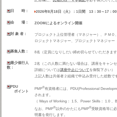
記述欄に、
氏名のローマ字表記
を必ず御入力くだ
日 時：
2026年8月18日（火）：1日間 13：30～17：00
会 場：
ZOOMによるオンライン開催
対 象 者：
プロジェクト上位管理者（マネジャー）、ＰＭＯ
ロジェクトマネジャー、プロジェクトマネジャー
募集人数：
8名（定員になりしだい締め切らせていただきま
最少催行人
2名（この人数に満たない場合は、講座をキャン
数：
詳細については
講座中止について
を御覧下さい）
上記人数は共催者２組織で申込み受付した総数で
PDU
®
PMP
有資格者には、PDU(Professional Developm
ポイント
されます。
（ Ways of Working： 1.5、Power Skills： 1.0 、
®
®
なお、PMP
以外のかたにもPMP
受験資格等に
明書を発行します。